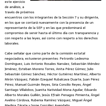
este ejercicio
de análisis, a
través de próximos
encuentros con los integrantes de la Sección 7 y su dirigente,
en los que se contará nuevamente con la presencia de un
representante de la SEP y en las que predominará el
compromiso de servir hasta el último día con transparencia y
con respeto a las leyes, así como con respeto a los derechos
laborales.
Cabe señalar que como parte de la comisión estatal
negociadora, estuvieron presentes: Petronilo Ledesma
Domínguez, Luis Antonio Rosales Narváez, Sebastián Méndez
Jiménez, Esteban Moreno Torres, Anita Pérez Gómez, Julio
Sebastián Gómez Sánchez, Héctor Gutiérrez Martínez, Alberto
Mirón Vázquez, Fabián Ezequiel Rubalcava Duarte, Juan Pérez
Pérez, Manuel Guzmán Reyes, Siria Concilio Reyes, Ángel
Santiago Villalobos, Juanita Natividad Mona Aguilar, Eduardo
Alberto Morales Guillén, Jesús Efraín Penagos Pimienta, Ángel
Avelino Córdova, Rubenia Ramírez Vázquez, Miguel Ángel
Medina Zárate y Jorge González Avendaño.