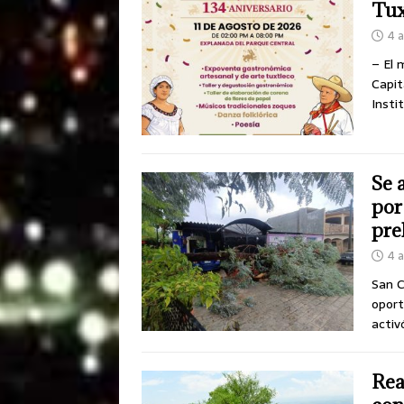
Tux
4 
– El 
Capit
Insti
Se 
por
pre
4 
San C
oport
activ
Rea