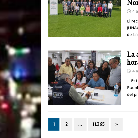
Nor
4 
El re
(UNAC
de Lí
La 
hor
4 
– Est
Puebl
del p
1
2
…
11,365
»