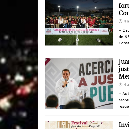
for
Co
4 
– Ent
de 6.
Coma
Jua
jus
Mez
4 
– Aut
Moren
resue
Inv