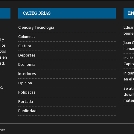
CATEGORÍAS
EN
Ciencia y Tecnología
Eduar
biene
Columnas
l y
Juan C
 los
Cultura
human
 Dos
Deportes
s en
Invita
ad.
Capita
Economía
Inici
Interiores
en el
Opinión
o,
Se at
Policiacas
downb
mater
Portada
Publicidad
mes