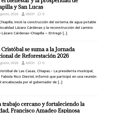
 el bienestar y la prosperidad de
apilla y San Lucas
agosto, 2026
ASICH
0
Chiapilla, inició la construcción del sistema de agua potable
 localidad Lázaro Cárdenas y la reconstrucción del camino
-Lázaro Cárdenas-Chiapilla – Entregó
[…]
 Cristóbal se suma a la Jornada
ional de Reforestación 2026
agosto, 2026
ASICH
0
ristóbal de Las Casas, Chiapas.- La presidenta municipal,
 Fabiola Ricci Diestel, informó que participó en una reunión
al encabezada por el gobernador de
[…]
 trabajo cercano y fortaleciendo la
dad, Francisco Amadeo Espinosa