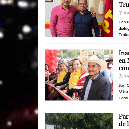
Tru
4 
Con u
diálo
Traba
Ina
en 
con
4 
San C
Mtra.
Comun
Par
de 