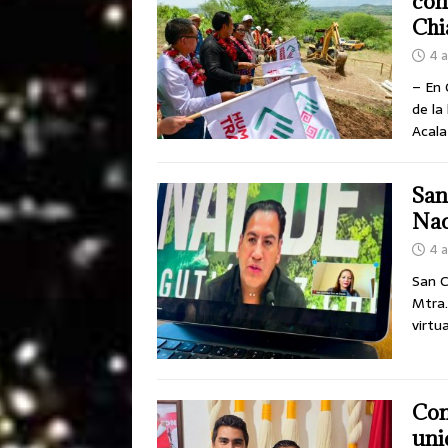
con
Chi
4 
– En 
de la
Acala
San
Nac
4 
San C
Mtra.
virtu
Con
uni