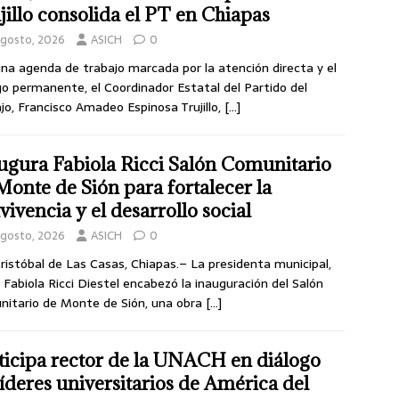
jillo consolida el PT en Chiapas
agosto, 2026
ASICH
0
na agenda de trabajo marcada por la atención directa y el
go permanente, el Coordinador Estatal del Partido del
jo, Francisco Amadeo Espinosa Trujillo,
[…]
ugura Fabiola Ricci Salón Comunitario
Monte de Sión para fortalecer la
vivencia y el desarrollo social
agosto, 2026
ASICH
0
ristóbal de Las Casas, Chiapas.– La presidenta municipal,
 Fabiola Ricci Diestel encabezó la inauguración del Salón
itario de Monte de Sión, una obra
[…]
ticipa rector de la UNACH en diálogo
líderes universitarios de América del