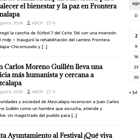
ago
talecer el bienestar y la paz en Frontera
malapa
D
agosto, 2026
ASICH
0
regó la cancha de fútbol 7 del Cetis 136 con una inversión
2
3 mdp – Inauguró la rehabilitación del camino Frontera
9
lapa-Chicomuselo y
[…]
16
n Carlos Moreno Guillén lleva una
23
ticia más humanista y cercana a
30
calapa
agosto, 2026
ASICH
0
« Jul
oridades y sociedad de Mezcalapa reconocen a Juan Carlos
o Guillén como un hombre que escucha, atiende y
lve. Un magistrado del pueblo para
[…]
ita Ayuntamiento al Festival ¡Qué viva