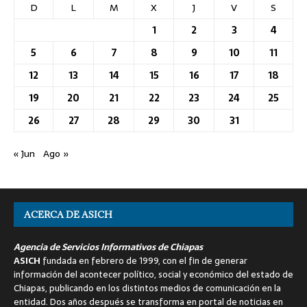
D
L
M
X
J
V
S
1
2
3
4
5
6
7
8
9
10
11
12
13
14
15
16
17
18
19
20
21
22
23
24
25
26
27
28
29
30
31
« Jun
Ago »
ACERCA DE ASICH
Agencia de Servicios Informativos de Chiapas
ASICH
fundada en febrero de 1999, con el fin de generar
información del acontecer político, social y económico del estado de
Chiapas, publicando en los distintos medios de comunicación en la
entidad. Dos años después se transforma en portal de noticias en