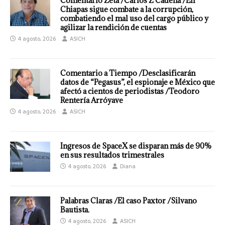
Comentario Zeta /Carlos Z Cadena /En
Chiapas sigue combate a la corrupción,
combatiendo el mal uso del cargo público y
agilizar la rendición de cuentas
4 agosto, 2026
ASICH
Comentario a Tiempo /Desclasificarán
datos de “Pegasus”, el espionaje e México que
afectó a cientos de periodistas /Teodoro
Rentería Arróyave
4 agosto, 2026
ASICH
Ingresos de SpaceX se disparan más de 90%
en sus resultados trimestrales
4 agosto, 2026
Diana
Palabras Claras /El caso Paxtor /Silvano
Bautista.
4 agosto, 2026
ASICH