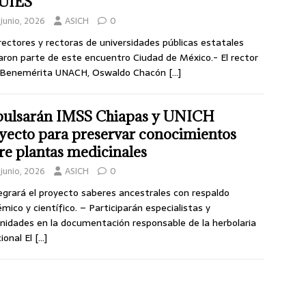
UIES
junio, 2026
ASICH
0
rectores y rectoras de universidades públicas estatales
ron parte de este encuentro Ciudad de México.- El rector
a Benemérita UNACH, Oswaldo Chacón
[…]
ulsarán IMSS Chiapas y UNICH
yecto para preservar conocimientos
re plantas medicinales
junio, 2026
ASICH
0
egrará el proyecto saberes ancestrales con respaldo
mico y científico. – Participarán especialistas y
idades en la documentación responsable de la herbolaria
cional El
[…]