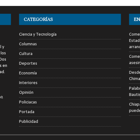
CATEGORÍAS
EN
Ciencia y Tecnología
Comen
Estad
Columnas
l y
arran
 los
Cultura
Comen
 Dos
asesi
Deportes
s en
ad.
Desde
Economía
Chima
Interiores
Palab
Opinión
Bauti
o,
Policiacas
Chiap
puede
Portada
Publicidad