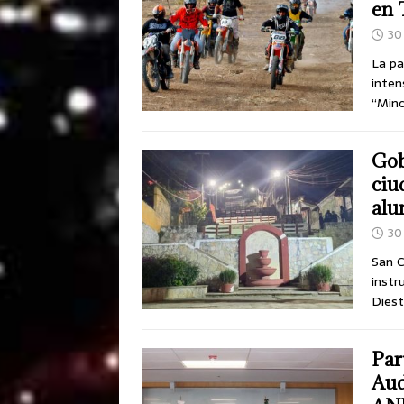
en 
30 
La pa
inten
“Min
Gob
ciu
alu
30 
San C
instr
Diest
Par
Aud