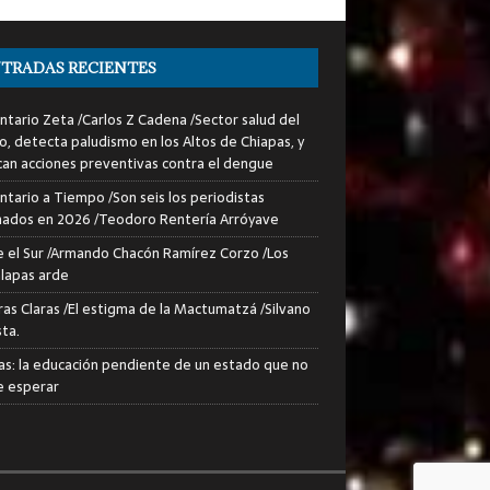
TRADAS RECIENTES
tario Zeta /Carlos Z Cadena /Sector salud del
o, detecta paludismo en los Altos de Chiapas, y
can acciones preventivas contra el dengue
tario a Tiempo /Son seis los periodistas
nados en 2026 /Teodoro Rentería Arróyave
 el Sur /Armando Chacón Ramírez Corzo /Los
lapas arde
ras Claras /El estigma de la Mactumatzá /Silvano
sta.
as: la educación pendiente de un estado que no
 esperar