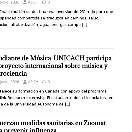
junio, 2026
ASICH
0
Chalchihuitán se destina una inversión de 231 mdp para que
osperidad compartida se traduzca en caminos, salud,
ción, alfabetización, agua, energía, campo
[…]
udiante de Música-UNICACH participa
proyecto internacional sobre música y
rociencia
junio, 2026
ASICH
0
talece su formación en Canadá con apoyo del programa
link Research Internship El estudiante de la Licenciatura en
a de la Universidad Autónoma de
[…]
uerzan medidas sanitarias en Zoomat
a prevenir influenza