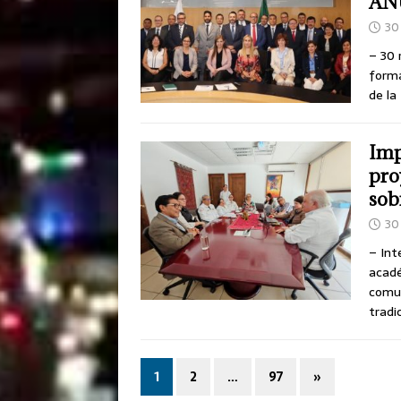
AN
30 
– 30 
forma
de l
Imp
pro
sob
30 
– Int
acadé
comun
tradi
1
2
…
97
»