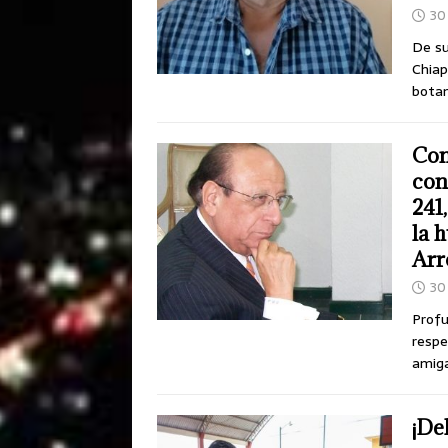
30 
De su
Chiap
bota
Com
con
241
la 
Arr
30 
Profu
respe
amiga
¡De