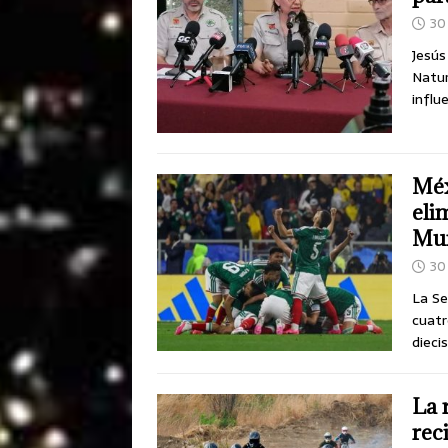
30 
Jesús
Natur
influ
Méx
eli
Mun
30 
La Se
cuatr
dieci
La 
rec