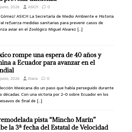
junio, 2026
ASICH
0
 Gómez/ ASICH La Secretaría de Medio Ambiente e Historia
al refuerza medidas sanitarias para prevenir casos de
enza aviar en el Zoológico Miguel Alvarez
[…]
ico rompe una espera de 40 años y
mina a Ecuador para avanzar en el
dial
junio, 2026
Diana
0
lección Mexicana dio un paso que había perseguido durante
o décadas. Con una victoria por 2-0 sobre Ecuador en los
seisavos de final de
[…]
remodelada pista “Mincho Marín”
ibe la 3ª fecha del Estatal de Velocidad