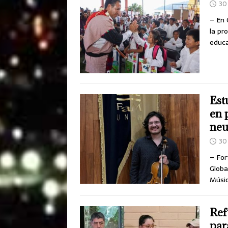
30 
– En 
la pr
educa
Est
en 
neu
30 
– For
Globa
Músic
Ref
par