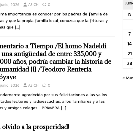
jun
junio, 2026
ASICH
0
ma importancia es conocer por los padres de familia de
D
as y que la propia familia local, conozca que la frituras y
nas que
[…]
7
14
entario a Tiempo /El homo Nadeldi
 una antigüedad de entre 335,000 y
21
,000 años, podría cambiar la historia de
28
humanidad (I) /Teodoro Rentería
óyave
« Ma
junio, 2026
ASICH
0
ndamente agradecido por sus felicitaciones a las ya los
tados lectores y radioescuchas, a los familiares y a las
s y amigos colegas. . PRIMERA
[…]
l olvido a la prosperidad!