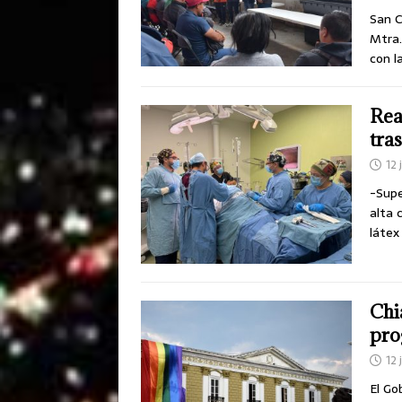
San C
Mtra.
con l
Rea
tra
12 
-Supe
alta 
látex
Chi
pro
12 
El Go