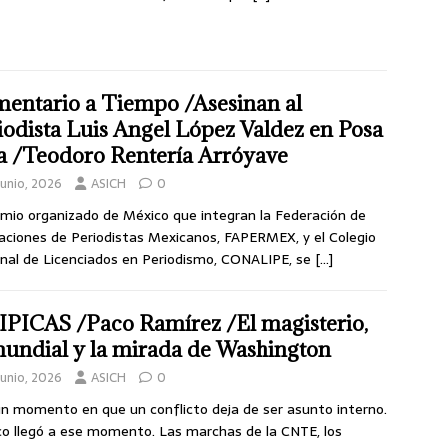
entario a Tiempo /Asesinan al
iodista Luis Angel López Valdez en Posa
a /Teodoro Rentería Arróyave
junio, 2026
ASICH
0
emio organizado de México que integran la Federación de
aciones de Periodistas Mexicanos, FAPERMEX, y el Colegio
nal de Licenciados en Periodismo, CONALIPE, se
[…]
IPICAS /Paco Ramírez /El magisterio,
mundial y la mirada de Washington
junio, 2026
ASICH
0
n momento en que un conflicto deja de ser asunto interno.
o llegó a ese momento. Las marchas de la CNTE, los