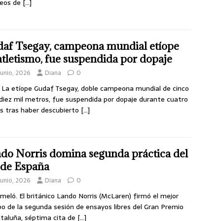
ueos de
[…]
af Tsegay, campeona mundial etíope
atletismo, fue suspendida por dopaje
junio, 2026
Diana
0
. La etíope Gudaf Tsegay, doble campeona mundial de cinco
 diez mil metros, fue suspendida por dopaje durante cuatro
 tras haber descubierto
[…]
do Norris domina segunda práctica del
de España
junio, 2026
Diana
0
eló. El británico Lando Norris (McLaren) firmó el mejor
o de la segunda sesión de ensayos libres del Gran Premio
taluña, séptima cita de
[…]