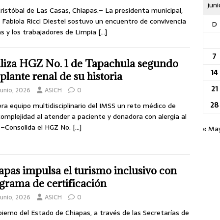
jun
ristóbal de Las Casas, Chiapas.– La presidenta municipal,
 Fabiola Ricci Diestel sostuvo un encuentro de convivencia
D
as y los trabajadores de Limpia
[…]
7
liza HGZ No. 1 de Tapachula segundo
14
splante renal de su historia
21
junio, 2026
ASICH
0
28
ra equipo multidisciplinario del IMSS un reto médico de
complejidad al atender a paciente y donadora con alergia al
 –Consolida el HGZ No.
[…]
« Ma
apas impulsa el turismo inclusivo con
grama de certificación
junio, 2026
ASICH
0
bierno del Estado de Chiapas, a través de las Secretarías de