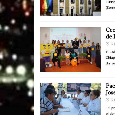
Turis
(Semu
Cec
de 
12 
El Co
Chiap
diero
Pac
Jos
12 
-El p
el do