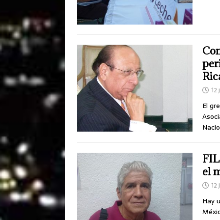
Com
per
Ric
12 
El gr
Asoci
Nacio
FIL
el 
12 
Hay u
Méxic