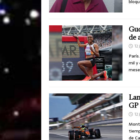
bloq
Gud
de 
12 
París
mil y
meses
Lan
GP 
12 
Montm
tiemp
de Ca