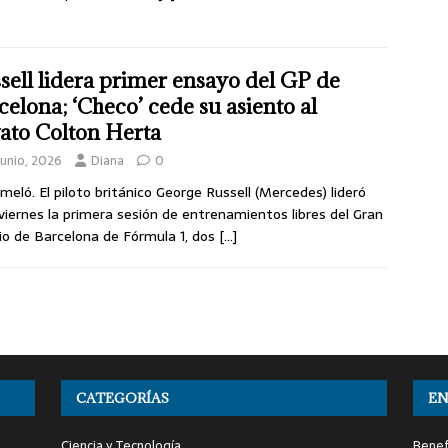
sell lidera primer ensayo del GP de
celona; ‘Checo’ cede su asiento al
ato Colton Herta
junio, 2026
Diana
0
eló. El piloto británico George Russell (Mercedes) lideró
viernes la primera sesión de entrenamientos libres del Gran
o de Barcelona de Fórmula 1, dos
[…]
CATEGORÍAS
EN
Ciencia y Tecnología
Benef