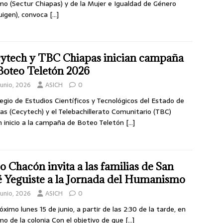
mo (Sectur Chiapas) y de la Mujer e Igualdad de Género
igen), convoca
[…]
ytech y TBC Chiapas inician campaña
Boteo Teletón 2026
junio, 2026
ASICH
0
legio de Estudios Científicos y Tecnológicos del Estado de
as (Cecytech) y el Telebachillerato Comunitario (TBC)
n inicio a la campaña de Boteo Teletón
[…]
o Chacón invita a las familias de San
é Yeguiste a la Jornada del Humanismo
junio, 2026
ASICH
0
róximo lunes 15 de junio, a partir de las 2:30 de la tarde, en
mo de la colonia Con el objetivo de que
[…]