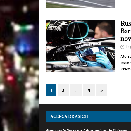
Rus
Bar
nov
12 
Montm
este 
Premi
1
2
…
4
»
ACERCA DE ASICH
Agencia de Servicios Informativos de Chiapas