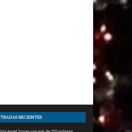
TRADAS RECIENTES
icia Angel Torres con más de 170 prótesis