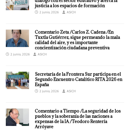
diálogo con el sector educativo y acerca la
justicia a los espacios de formación
2 junio, 2026
ASICH
Comentario Zeta /Carlos Z. Cadena /En
Tuxtla Gutiérrez, sigue permeando la mala
calidad del aire, y es importante
concientización ciudadana preventiva
2 junio, 2026
ASICH
Secretaría de la Frontera Sur participa en el
Segundo Encuentro Catalítico RITA 2026 en
España
2 junio, 2026
ASICH
Comentario a Tiempo /La seguridad de los
pueblos y la soberanía de las naciones a
expensas de la IA /Teodoro Rentería
Arróyave