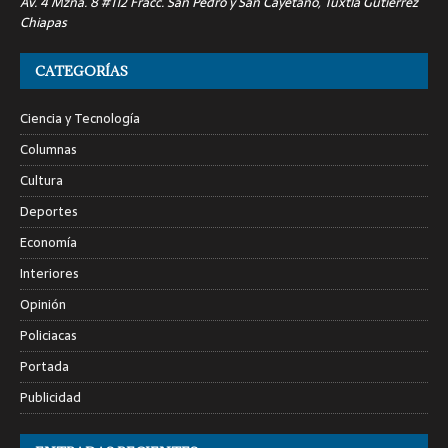
Av. 4 Mzna. 8 #112 Fracc. San Pedro y San Cayetano, Tuxtla Gutiérrez
Chiapas
CATEGORÍAS
Ciencia y Tecnología
Columnas
Cultura
Deportes
Economía
Interiores
Opinión
Policiacas
Portada
Publicidad