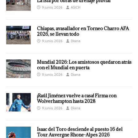
La Isla por obras de drenaje pluvial
9 junio, 2026
ASICH
Chiapas, avasallador en Torneo Charro AFA
2026, se llevan todo
9 junio, 2026
Diana
Mundial 2026: Los amistosos quedaron atrás
con el Mundial en puerta
9 junio, 2026
Diana
¡Raúl Jiménez vuelve a casa! Firma con
Wolverhampton hasta 2028
9 junio, 2026
Diana
Isaac del Toro desciende al puesto 16 del
Tour Auvergne Rhone-Alpes 2026