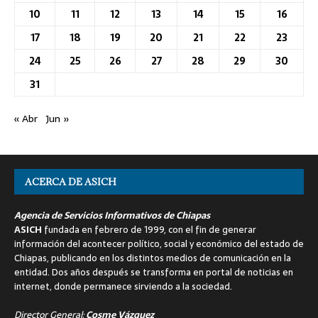
10
11
12
13
14
15
16
17
18
19
20
21
22
23
24
25
26
27
28
29
30
31
« Abr
Jun »
ACERCA DE ASICH
Agencia de Servicios Informativos de Chiapas
ASICH
fundada en febrero de 1999, con el fin de generar
información del acontecer político, social y económico del estado de
Chiapas, publicando en los distintos medios de comunicación en la
entidad. Dos años después se transforma en portal de noticias en
internet, donde permanece sirviendo a la sociedad.
Director General:
Cosme Vázquez