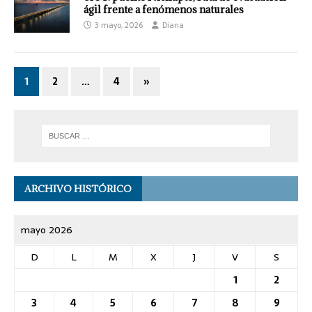
ágil frente a fenómenos naturales
3 mayo, 2026
Diana
1
2
…
4
»
ARCHIVO HISTÓRICO
mayo 2026
D
L
M
X
J
V
S
1
2
3
4
5
6
7
8
9