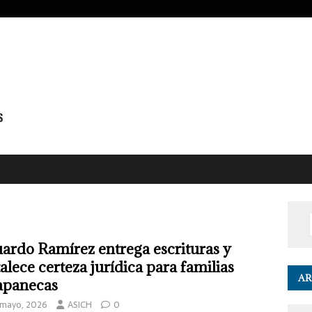
ardo Ramírez entrega escrituras y
talece certeza jurídica para familias
AR
apanecas
 mayo, 2026
ASICH
0