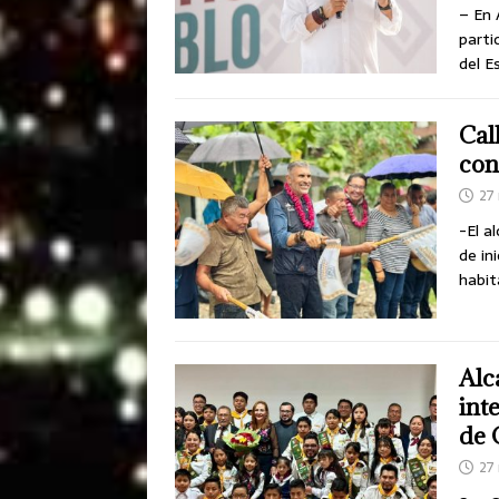
– En 
parti
del E
Cal
con
27
-El a
de in
habit
Alc
int
de 
27