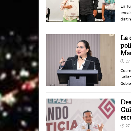
En Tu
encab
disti
La c
pol
Mar
27
Cosme
Galla
Gobie
Des
Gui
esc
27