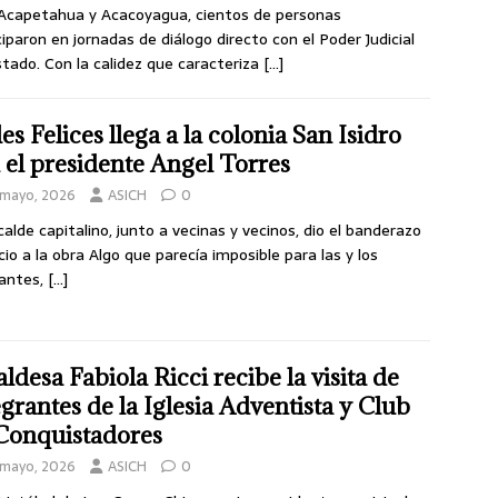
Acapetahua y Acacoyagua, cientos de personas
ciparon en jornadas de diálogo directo con el Poder Judicial
stado. Con la calidez que caracteriza
[…]
les Felices llega a la colonia San Isidro
 el presidente Angel Torres
 mayo, 2026
ASICH
0
lcalde capitalino, junto a vecinas y vecinos, dio el banderazo
icio a la obra Algo que parecía imposible para las y los
antes,
[…]
aldesa Fabiola Ricci recibe la visita de
egrantes de la Iglesia Adventista y Club
Conquistadores
 mayo, 2026
ASICH
0