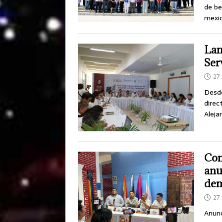
de be
mexic
Lan
Ser
27
Desde
direc
Aleja
Com
anu
dem
27
Anunc