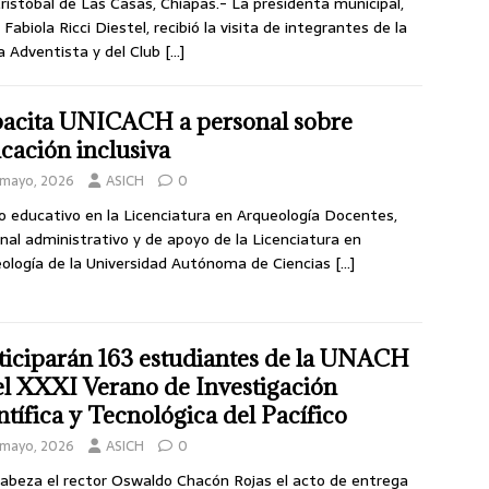
ristóbal de Las Casas, Chiapas.- La presidenta municipal,
 Fabiola Ricci Diestel, recibió la visita de integrantes de la
ia Adventista y del Club
[…]
acita UNICACH a personal sobre
cación inclusiva
 mayo, 2026
ASICH
0
o educativo en la Licenciatura en Arqueología Docentes,
nal administrativo y de apoyo de la Licenciatura en
ología de la Universidad Autónoma de Ciencias
[…]
ticiparán 163 estudiantes de la UNACH
el XXXI Verano de Investigación
ntífica y Tecnológica del Pacífico
 mayo, 2026
ASICH
0
abeza el rector Oswaldo Chacón Rojas el acto de entrega