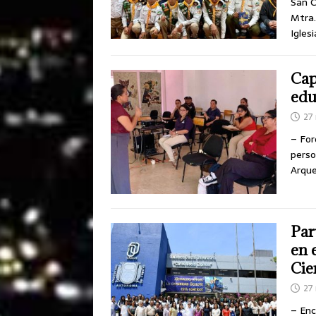
San C
Mtra.
Igles
Cap
edu
27
– For
perso
Arque
Par
en 
Cie
27
– Enc