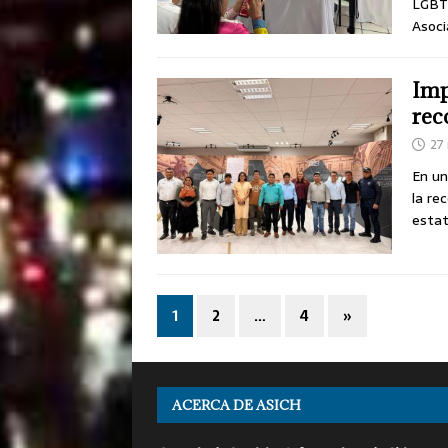
LGBTI
Asoci
Imp
rec
27
En un
la re
estat
1
2
…
4
»
ACERCA DE ASICH