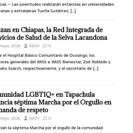
cas – Las juventudes realizarán estancias en universidades
anas y extranjeras Tuxtla Gutiérrez,
[…]
zan en Chiapas, la Red Integrada de
vicios de Salud de la Selva Lacandona
 mayo, 2026
ASICH
0
 el Hospital Básico Comunitario de Ocosingo, los
tores generales del IMSS e IMSS Bienestar, Zoé Robledo y
ndro Svarch, respectivamente, y el secretario de
[…]
unidad LGBTIQ+ en Tapachula
ncia séptima Marcha por el Orgullo en
anda de respeto
 mayo, 2026
ASICH
0
ian la séptima Marcha por el orgullo de la comunidad