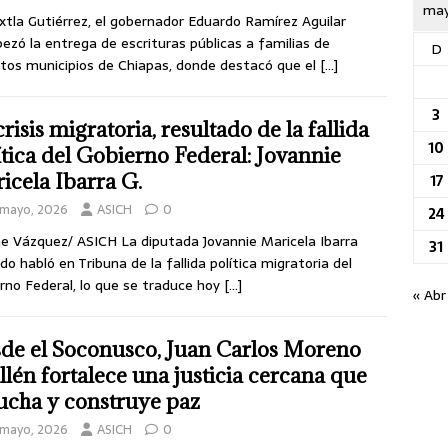
may
xtla Gutiérrez, el gobernador Eduardo Ramírez Aguilar
ezó la entrega de escrituras públicas a familias de
D
ntos municipios de Chiapas, donde destacó que el
[…]
3
risis migratoria, resultado de la fallida
10
ítica del Gobierno Federal: Jovannie
icela Ibarra G.
17
 mayo, 2026
ASICH
0
24
 Vázquez/ ASICH La diputada Jovannie Maricela Ibarra
31
rdo habló en Tribuna de la fallida política migratoria del
rno Federal, lo que se traduce hoy
[…]
« Abr
de el Soconusco, Juan Carlos Moreno
llén fortalece una justicia cercana que
ucha y construye paz
 mayo, 2026
ASICH
0