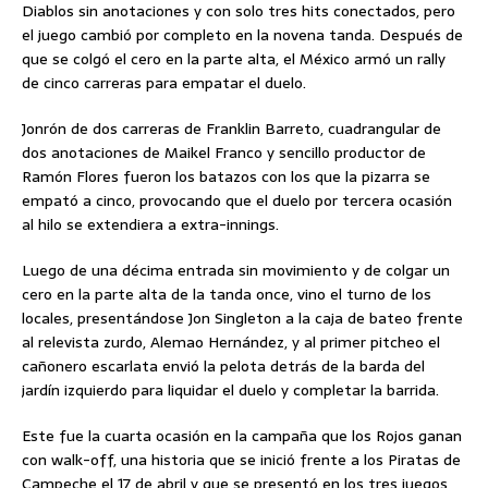
Diablos sin anotaciones y con solo tres hits conectados, pero
el juego cambió por completo en la novena tanda. Después de
que se colgó el cero en la parte alta, el México armó un rally
de cinco carreras para empatar el duelo.
Jonrón de dos carreras de Franklin Barreto, cuadrangular de
dos anotaciones de Maikel Franco y sencillo productor de
Ramón Flores fueron los batazos con los que la pizarra se
empató a cinco, provocando que el duelo por tercera ocasión
al hilo se extendiera a extra-innings.
Luego de una décima entrada sin movimiento y de colgar un
cero en la parte alta de la tanda once, vino el turno de los
locales, presentándose Jon Singleton a la caja de bateo frente
al relevista zurdo, Alemao Hernández, y al primer pitcheo el
cañonero escarlata envió la pelota detrás de la barda del
jardín izquierdo para liquidar el duelo y completar la barrida.
Este fue la cuarta ocasión en la campaña que los Rojos ganan
con walk-off, una historia que se inició frente a los Piratas de
Campeche el 17 de abril y que se presentó en los tres juegos