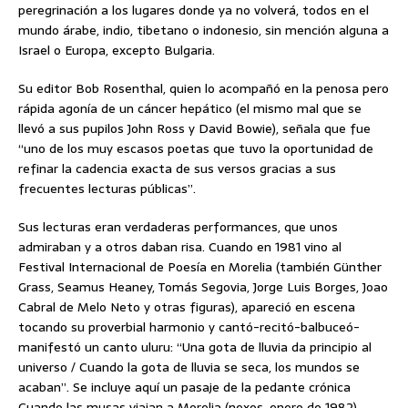
peregrinación a los lugares donde ya no volverá, todos en el
mundo árabe, indio, tibetano o indonesio, sin mención alguna a
Israel o Europa, excepto Bulgaria.
Su editor Bob Rosenthal, quien lo acompañó en la penosa pero
rápida agonía de un cáncer hepático (el mismo mal que se
llevó a sus pupilos John Ross y David Bowie), señala que fue
“uno de los muy escasos poetas que tuvo la oportunidad de
refinar la cadencia exacta de sus versos gracias a sus
frecuentes lecturas públicas”.
Sus lecturas eran verdaderas performances, que unos
admiraban y a otros daban risa. Cuando en 1981 vino al
Festival Internacional de Poesía en Morelia (también Günther
Grass, Seamus Heaney, Tomás Segovia, Jorge Luis Borges, Joao
Cabral de Melo Neto y otras figuras), apareció en escena
tocando su proverbial harmonio y cantó-recitó-balbuceó-
manifestó un canto uluru: “Una gota de lluvia da principio al
universo / Cuando la gota de lluvia se seca, los mundos se
acaban”. Se incluye aquí un pasaje de la pedante crónica
Cuando las musas viajan a Morelia (nexos, enero de 1982),