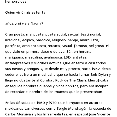
hemorroides
Quién vivió mis setenta
años, ¿mi vieja Naomi?
Gran poeta, mal poeta, poeta social, sexual, testimonial,
irracional, edípico, paródico, religioso, hereje, anarquista,
pacifista, ambientalista, musical, visual, famoso, peligroso. El
que viajó en primera clase o de aventón en heroína,
mariguana, mescalina, ayahuasca, LSD, anfetas,
antidepresivos y silocibes activos. Que enterró a casi todos
sus novios y amigos. Que desde muy pronto, hacia 1962, debió
ceder el cetro a un muchacho que se hacía llamar Bob Dylan y
llegó no obstante al Combat Rock de The Clash. Identificaba
enseguida hombres guapos y niños bonitos, pero era incapaz
de recordar el nombre de las mujeres que le presentaban.
En las décadas de 1960 y 1970 causó impacto en autores
mexicanos tan diversos como Sergio Mondragón, la escuela de
Carlos Monsiváis y los Infrarrealistas, en especial José Vicente