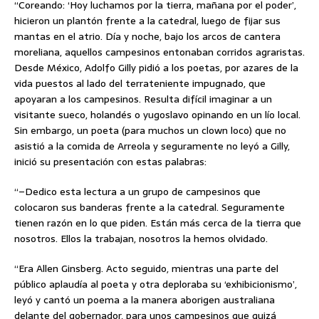
“Coreando: ‘Hoy luchamos por la tierra, mañana por el poder’,
hicieron un plantón frente a la catedral, luego de fijar sus
mantas en el atrio. Día y noche, bajo los arcos de cantera
moreliana, aquellos campesinos entonaban corridos agraristas.
Desde México, Adolfo Gilly pidió a los poetas, por azares de la
vida puestos al lado del terrateniente impugnado, que
apoyaran a los campesinos. Resulta difícil imaginar a un
visitante sueco, holandés o yugoslavo opinando en un lío local.
Sin embargo, un poeta (para muchos un clown loco) que no
asistió a la comida de Arreola y seguramente no leyó a Gilly,
inició su presentación con estas palabras:
“–Dedico esta lectura a un grupo de campesinos que
colocaron sus banderas frente a la catedral. Seguramente
tienen razón en lo que piden. Están más cerca de la tierra que
nosotros. Ellos la trabajan, nosotros la hemos olvidado.
“Era Allen Ginsberg. Acto seguido, mientras una parte del
público aplaudía al poeta y otra deploraba su ‘exhibicionismo’,
leyó y cantó un poema a la manera aborigen australiana
delante del gobernador, para unos campesinos que quizá