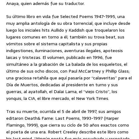
Anaya, quien además fue su traductor.
Su último libro en vida fue Selected Poems 1947-1995, una
muy amplia antología de su obra torrencial, que incluye desde
luego los iniciales hits Aullido y Kaddish que troquelaron los
lugares comunes en torno a él; también su trova beat, sus
vómitos sobre el sistema capitalista y sus propias
indigestiones, iluminaciones, aventuras ilegales, apoteosis
laicas y tristezas. El volumen, publicado en 1996, fue
simultáneo a la grabación de La balada de los esqueletos, el
último de sus ocho discos, con Paul McCartney y Phillip Glass;
una graciosa retahíla que aquí pasaría por “calaveritas” para el
Día de Muertos, dedicadas al presidente en turno y sus
guerras, al ayatollah, el Dalai Lama, el “viejo Cristo”, los
yonquis, la CIA, el libre mercado, el New York Times.
Tras su muerte, ocurrida el 5 de abril de 1997, sus amigos
editaron Death& Fame: Last Poems, 1993-1997 (Harper
Flamingo, 1999), que cierra su ciclo de 50 años exactos como
el poeta de una era. Robert Creeley describe este libro como
his last mind. “Ningún poeta fue más escuchado y respetado,