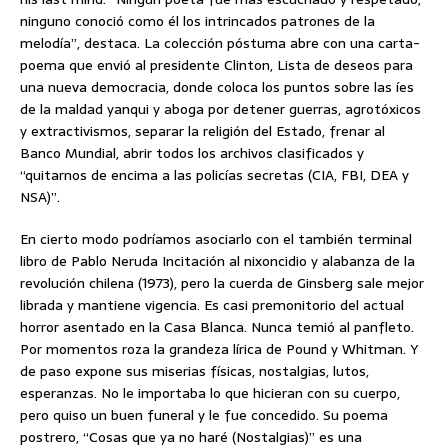
ninguno conoció como él los intrincados patrones de la
melodía”, destaca. La colección póstuma abre con una carta-
poema que envió al presidente Clinton, Lista de deseos para
una nueva democracia, donde coloca los puntos sobre las íes
de la maldad yanqui y aboga por detener guerras, agrotóxicos
y extractivismos, separar la religión del Estado, frenar al
Banco Mundial, abrir todos los archivos clasificados y
“quitarnos de encima a las policías secretas (CIA, FBI, DEA y
NSA)”.
En cierto modo podríamos asociarlo con el también terminal
libro de Pablo Neruda Incitación al nixoncidio y alabanza de la
revolución chilena (1973), pero la cuerda de Ginsberg sale mejor
librada y mantiene vigencia. Es casi premonitorio del actual
horror asentado en la Casa Blanca. Nunca temió al panfleto.
Por momentos roza la grandeza lírica de Pound y Whitman. Y
de paso expone sus miserias físicas, nostalgias, lutos,
esperanzas. No le importaba lo que hicieran con su cuerpo,
pero quiso un buen funeral y le fue concedido. Su poema
postrero, “Cosas que ya no haré (Nostalgias)” es una