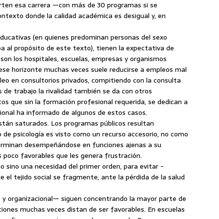
rten esa carrera —con más de 30 programas si se
texto donde la calidad académica es desigual y, en
educativas (en quienes predominan personas del sexo
 al propósito de este texto), tienen la expectativa de
son los hospitales, escuelas, empresas y organismos
s ese horizonte muchas veces suele reducirse a empleos mal
eo en consultorios privados, compitiendo con la consulta
 de trabajo la rivalidad también se da con otros
tos que sin la formación profesional requerida, se dedican a
ional ha informado de algunos de estos casos.
están saturados. Los programas públicos resultan
do de psicología es visto como un recurso accesorio, no como
s terminan desempeñándose en funciones ajenas a su
 poco favorables que les genera frustración.
o sino una necesidad del primer orden, para evitar -
el tejido social se fragmente, ante la pérdida de la salud
o y organizacional— siguen concentrando la mayor parte de
diciones muchas veces distan de ser favorables. En escuelas