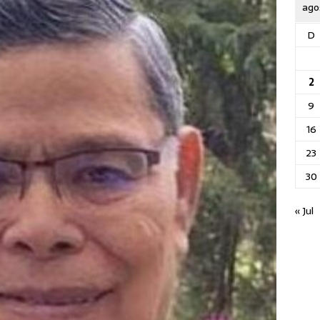
ago
D
2
9
16
23
30
« Jul