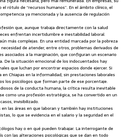
r una figura necesaria, pero mal remunerada. En empresas, su
o el rótulo de “recursos humanos”. En el ámbito clínico, el
a competencia ya mencionada y la ausencia de regulación
ofesión que, aunque trabaja directamente con la salud
eces enfrentan incertidumbre e inestabilidad laboral.
 aún más complejas. En una entidad marcada por la pobreza
a necesidad de atender, entre otros, problemas derivados de
es asociados a la marginación, que configuran un escenario
ia. De la situación emocional de los indocuentados hay
ales que luchan por encontrar espacios donde ejercer. Si
en Chiapas en la informalidad, sin prestaciones laborales
cos los psicólogos que forman parte de ese porcentaje.
iosos de la conducta humana, la crítica resulta inevitable
darse como una profesión estratégica, se ha convertido en un
sos, invisibilizado.
 en las áreas en que laboran y también hay instituciones
tas, lo que se evidencia en el salario y la seguridad en el
cólogos hay o en qué pueden trabajar. La interrogante de
s con las alteraciones psicológicas que se dan en todo