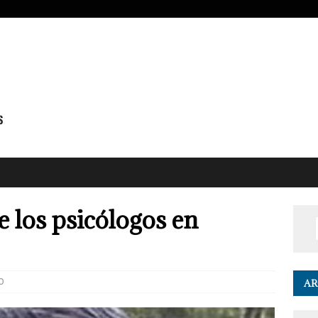
 los psicólogos en
0
AR