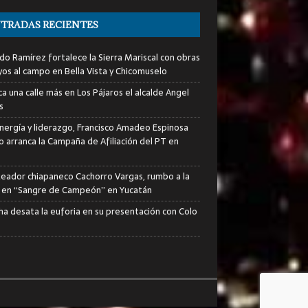
TRADAS RECIENTES
do Ramírez fortalece la Sierra Mariscal con obras
yos al campo en Bella Vista y Chicomuselo
a una calle más en Los Pájaros el alcalde Angel
s
nergía y liderazgo, Francisco Amadeo Espinosa
lo arranca la Campaña de Afiliación del PT en
xeador chiapaneco Cachorro Vargas, rumbo a la
a en “Sangre de Campeón” en Yucatán
ha desata la euforia en su presentación con Colo