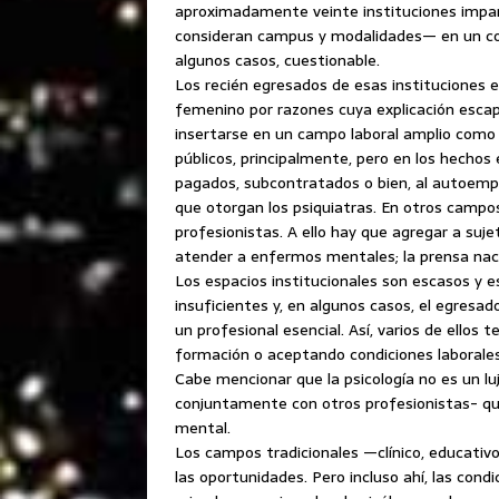
aproximadamente veinte instituciones impa
consideran campus y modalidades— en un con
algunos casos, cuestionable.
Los recién egresados de esas instituciones 
femenino por razones cuya explicación escapa
insertarse en un campo laboral amplio como 
públicos, principalmente, pero en los hecho
pagados, subcontratados o bien, al autoempl
que otorgan los psiquiatras. En otros campos
profesionistas. A ello hay que agregar a suje
atender a enfermos mentales; la prensa nac
Los espacios institucionales son escasos y 
insuficientes y, en algunos casos, el egresa
un profesional esencial. Así, varios de ello
formación o aceptando condiciones laborales
Cabe mencionar que la psicología no es un luj
conjuntamente con otros profesionistas- que 
mental.
Los campos tradicionales —clínico, educativ
las oportunidades. Pero incluso ahí, las con