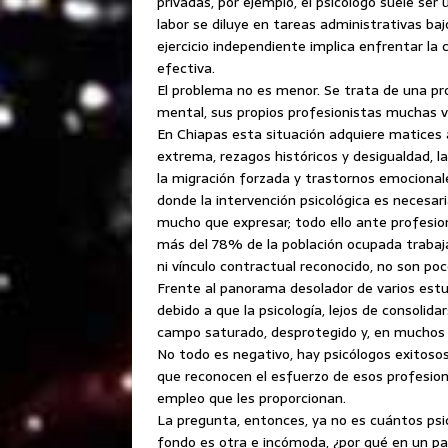
privadas, por ejemplo, el psicólogo suele se
labor se diluye en tareas administrativas baj
ejercicio independiente implica enfrentar l
efectiva.
El problema no es menor. Se trata de una pr
mental, sus propios profesionistas muchas v
En Chiapas esta situación adquiere matices
extrema, rezagos históricos y desigualdad, l
la migración forzada y trastornos emocional
donde la intervención psicológica es necesar
mucho que expresar; todo ello ante profesion
más del 78% de la población ocupada trabaja 
ni vínculo contractual reconocido, no son po
Frente al panorama desolador de varios estud
debido a que la psicología, lejos de consoli
campo saturado, desprotegido y, en muchos ca
No todo es negativo, hay psicólogos exitosos
que reconocen el esfuerzo de esos profesionis
empleo que les proporcionan.
La pregunta, entonces, ya no es cuántos psi
fondo es otra e incómoda, ¿por qué en un paí