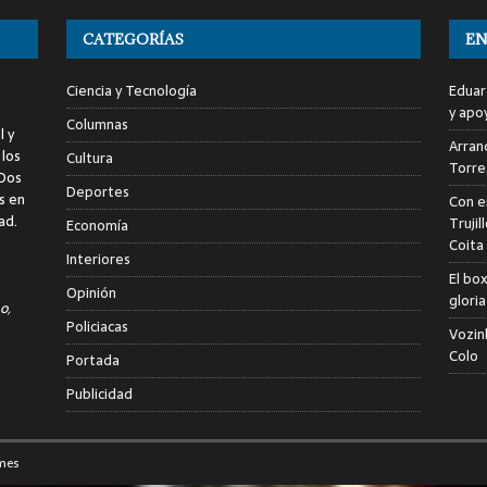
CATEGORÍAS
EN
Ciencia y Tecnología
Eduar
y apo
Columnas
l y
Arranc
 los
Cultura
Torre
 Dos
Deportes
s en
Con e
ad.
Trujil
Economía
Coita
Interiores
El bo
Opinión
glori
o,
Policiacas
Vozin
Colo
Portada
Publicidad
mes