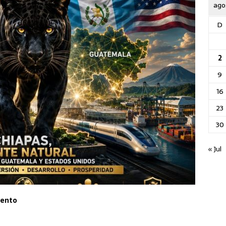
ago
D
2
9
16
23
30
« Jul
 lento