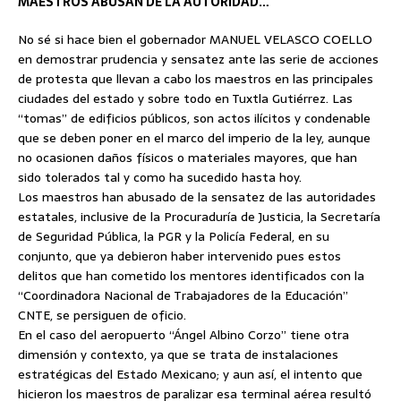
MAESTROS ABUSAN DE LA AUTORIDAD…
No sé si hace bien el gobernador MANUEL VELASCO COELLO
en demostrar prudencia y sensatez ante las serie de acciones
de
protesta que llevan a cabo los maestros en las principales
ciudades del estado y sobre todo en Tuxtla Gutiérrez. Las
“tomas” de edificios públicos, son actos ilícitos y condenable
que se deben poner en el marco del imperio de la ley, aunque
no ocasionen daños físicos o materiales mayores, que han
sido tolerados tal y como ha sucedido hasta hoy.
Los maestros han abusado de la sensatez de las autoridades
estatales, inclusive de la Procuraduría de Justicia, la Secretaría
de Seguridad Pública, la PGR y la Policía Federal, en su
conjunto, que ya debieron haber intervenido pues estos
delitos que han cometido los mentores identificados con la
“Coordinadora Nacional de Trabajadores de la Educación”
CNTE, se persiguen de oficio.
En el caso del aeropuerto “Ángel Albino Corzo” tiene otra
dimensión y contexto, ya que se trata de instalaciones
estratégicas del Estado Mexicano; y aun así, el intento que
hicieron los maestros de paralizar esa terminal aérea resultó