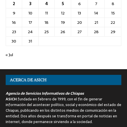
2
3
4
5
6
7
8
9
10
11
12
13
14
15
16
17
18
19
20
21
22
23
24
25
26
27
28
29
30
31
« Jul
ACERCA DE ASICH
Agencia de Servicios Informativos de Chiapas
ASICH
fundada en febrero de 1999, con el fin de generar
información del acontecer político, social y económico del estado de
Chiapas, publicando en los distintos medios de comunicación en la
entidad. Dos años después se transforma en portal de noticias en
internet, donde permanece sirviendo a la sociedad.