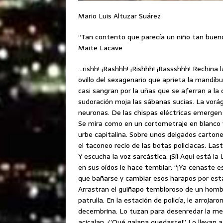
Mario Luis Altuzar Suárez
“Tan contento que parecía un niño tan buen
Maite Lacave
…rishh! ¡Rashhh! ¡Rishhh! ¡Rassshhh! Rechina
ovillo del sexagenario que aprieta la mandíb
casi sangran por la uñas que se aferran a la 
sudoración moja las sábanas sucias. La vor
neuronas. De las chispas eléctricas emergen
Se mira como en un cortometraje en blanco y
urbe capitalina. Sobre unos delgados cartones
el taconeo recio de las botas policiacas. Last
Y escucha la voz sarcástica: ¡Sí! Aquí está la 
en sus oídos le hace temblar: “¡Ya cenaste e
que bañarse y cambiar esos harapos por est
Arrastran el guiñapo tembloroso de un homb
patrulla. En la estación de policía, le arroja
decembrina. Lo tuzan para desenredar la mel
acicalan. ¡”Qué galana quedaste!” Lo llevan a 