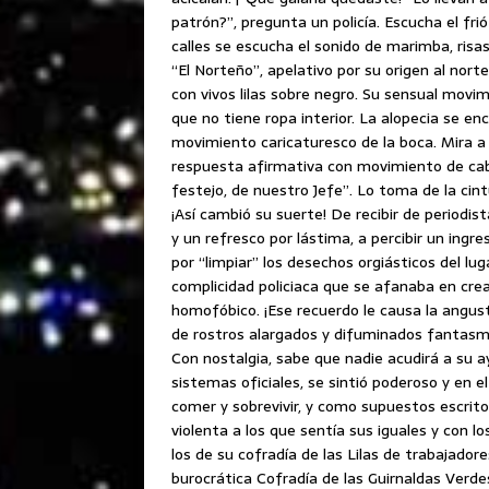
patrón?”, pregunta un policía. Escucha el frió
calles se escucha el sonido de marimba, risas
“El Norteño”, apelativo por su origen al nor
con vivos lilas sobre negro. Su sensual mov
que no tiene ropa interior. La alopecia se en
movimiento caricaturesco de la boca. Mira a l
respuesta afirmativa con movimiento de cabe
festejo, de nuestro Jefe”. Lo toma de la cin
¡Así cambió su suerte! De recibir de periodis
y un refresco por lástima, a percibir un ingr
por “limpiar” los desechos orgiásticos del luga
complicidad policiaca que se afanaba en crea
homofóbico. ¡Ese recuerdo le causa la angus
de rostros alargados y difuminados fantas
Con nostalgia, sabe que nadie acudirá a su a
sistemas oficiales, se sintió poderoso y en 
comer y sobrevivir, y como supuestos escrito
violenta a los que sentía sus iguales y con lo
los de su cofradía de las Lilas de trabajado
burocrática Cofradía de las Guirnaldas Verde