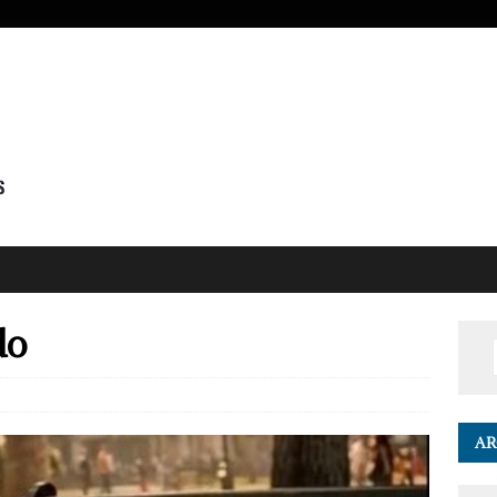
do
AR