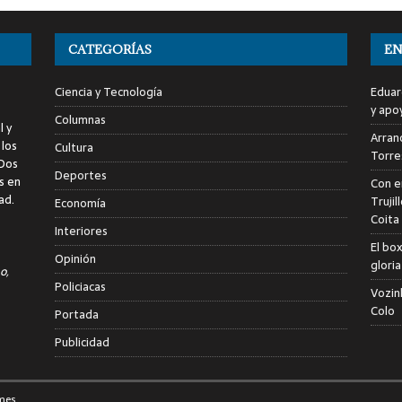
CATEGORÍAS
EN
Ciencia y Tecnología
Eduar
y apo
Columnas
l y
Arranc
 los
Cultura
Torre
 Dos
Deportes
s en
Con e
ad.
Trujil
Economía
Coita
Interiores
El bo
Opinión
glori
o,
Policiacas
Vozin
Colo
Portada
Publicidad
mes