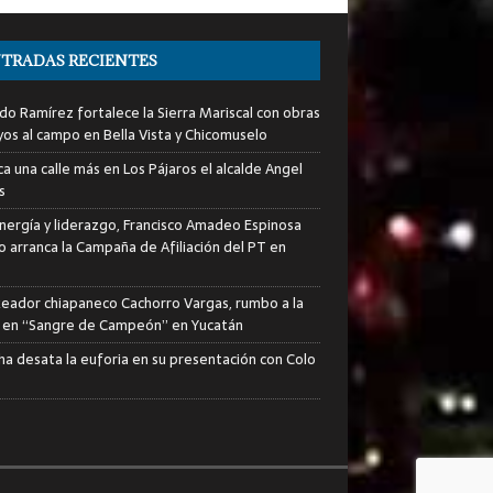
TRADAS RECIENTES
do Ramírez fortalece la Sierra Mariscal con obras
yos al campo en Bella Vista y Chicomuselo
a una calle más en Los Pájaros el alcalde Angel
s
nergía y liderazgo, Francisco Amadeo Espinosa
lo arranca la Campaña de Afiliación del PT en
xeador chiapaneco Cachorro Vargas, rumbo a la
a en “Sangre de Campeón” en Yucatán
ha desata la euforia en su presentación con Colo