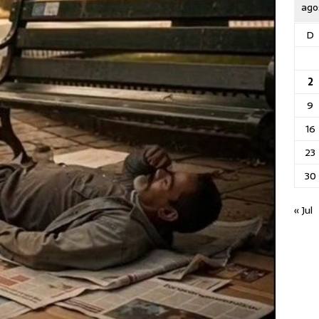
ago
D
2
9
16
23
30
« Jul