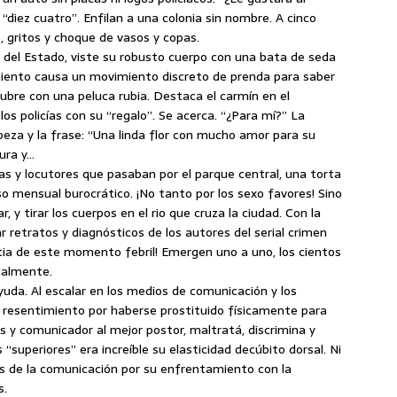
 “diez cuatro”. Enfilan a una colonia sin nombre. A cinco
, gritos y choque de vasos y copas.
te del Estado, viste su robusto cuerpo con una bata de seda
imiento causa un movimiento discreto de prenda para saber
cubre con una peluca rubia. Destaca el carmín en el
os policías con su “regalo”. Se acerca. “¿Para mí?” La
za y la frase: “Una linda flor con mucho amor para su
tura y…
tas y locutores que pasaban por el parque central, una torta
eso mensual burocrático. ¡No tanto por los sexo favores! Sino
r, y tirar los cuerpos en el rio que cruza la ciudad. Con la
r retratos y diagnósticos de los autores del serial crimen
tia de este momento febril! Emergen uno a uno, los cientos
malmente.
yuda. Al escalar en los medios de comunicación y los
el resentimiento por haberse prostituido físicamente para
s y comunicador al mejor postor, maltratá, discrimina y
s “superiores” era increíble su elasticidad decúbito dorsal. Ni
res de la comunicación por su enfrentamiento con la
s.