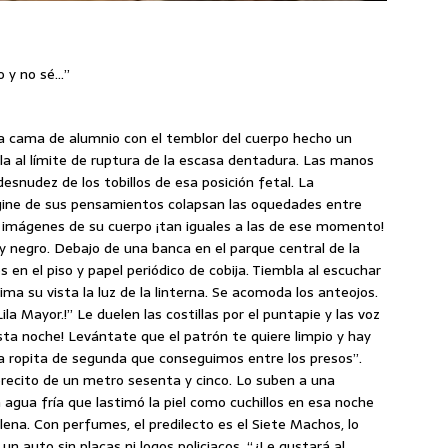
o y no sé…”
 la cama de alumnio con el temblor del cuerpo hecho un
ula al límite de ruptura de la escasa dentadura. Las manos
desnudez de los tobillos de esa posición fetal. La
ágine de sus pensamientos colapsan las oquedades entre
 imágenes de su cuerpo ¡tan iguales a las de ese momento!
 negro. Debajo de una banca en el parque central de la
 en el piso y papel periódico de cobija. Tiembla al escuchar
ima su vista la luz de la linterna. Se acomoda los anteojos.
Lila Mayor.!” Le duelen las costillas por el puntapie y las voz
sta noche! Levántate que el patrón te quiere limpio y hay
a ropita de segunda que conseguimos entre los presos”.
recito de un metro sesenta y cinco. Lo suben a una
ron agua fría que lastimó la piel como cuchillos en esa noche
ena. Con perfumes, el predilecto es el Siete Machos, lo
un auto sin placas ni logos policiacos. “¿Le gustará al