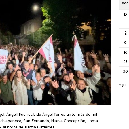
ago
D
2
9
16
23
30
« Jul
gel, Ángel! Fue recibido Ángel Torres ante más de mil
ad chiapaneca, San Fernando, Nueva Concepción, Loma
 al norte de Tuxtla Gutiérrez.