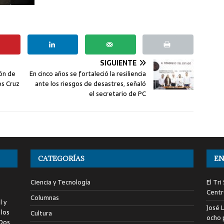
SIGUIENTE
ión de
En cinco años se fortaleció la resiliencia
os Cruz
ante los riesgos de desastres, señaló
el secretario de PC
CATEGORÍAS
EN
Ciencia y Tecnología
El Tr
Centr
Columnas
l y
José 
 los
Cultura
ocho 
 Dos