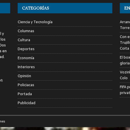
CATEGORÍAS
EN
Ciencia y Tecnología
Arranc
Torre
Columnas
l y
Con e
 los
Cultura
Trujil
 Dos
Coita
Deportes
s en
ad.
El bo
Economía
glori
Interiores
Vozin
Opinión
Colo
o,
Policiacas
FIFA p
priva
Portada
Publicidad
mes