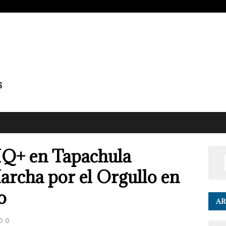
Q+ en Tapachula
archa por el Orgullo en
o
AR
0