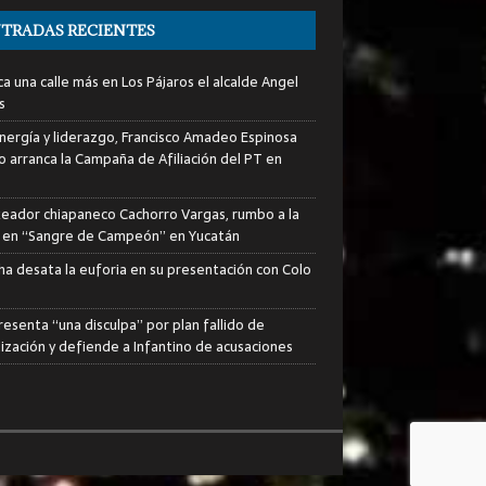
TRADAS RECIENTES
a una calle más en Los Pájaros el alcalde Angel
s
nergía y liderazgo, Francisco Amadeo Espinosa
lo arranca la Campaña de Afiliación del PT en
xeador chiapaneco Cachorro Vargas, rumbo a la
a en “Sangre de Campeón” en Yucatán
ha desata la euforia en su presentación con Colo
resenta “una disculpa” por plan fallido de
tización y defiende a Infantino de acusaciones