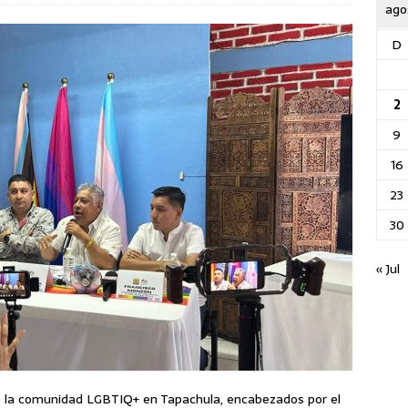
ago
D
2
9
16
23
30
« Jul
de la comunidad LGBTIQ+ en Tapachula, encabezados por el