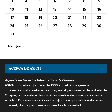
3
4
5
6
7
8
9
10
11
12
13
14
15
16
17
18
19
20
21
22
23
24
25
26
27
28
29
30
31
« Abr
Jun »
ACERCA DE ASICH
Agencia de Servicios Informativos de Chiapas
ASICH
fundada en febrero de 1999, con el fin de generar
información del acontecer político, social y económico del estado de
Chiapas, publicando en los distintos medios de comunicación en la
entidad. Dos años después se transforma en portal de noticias en
internet, donde permanece sirviendo a la sociedad.