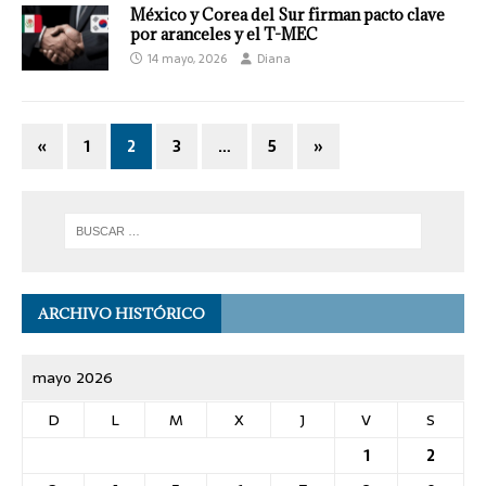
México y Corea del Sur firman pacto clave
por aranceles y el T-MEC
14 mayo, 2026
Diana
«
1
2
3
…
5
»
ARCHIVO HISTÓRICO
mayo 2026
D
L
M
X
J
V
S
1
2