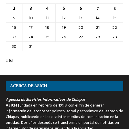
2
3
4
5
6
7
8
9
10
11
12
13
14
15
16
17
18
19
20
21
22
23
24
25
26
27
28
29
30
31
« Jul
ACERCA DE ASICH
Agencia de Servicios Informativos de Chiapas
ASICH
fundada en febrero de 1999, con el fin de generar
información del acontecer político, social y económico del estado de
Chiapas, publicando en los distintos medios de comunicación en la
entidad. Dos años después se transforma en portal de noticias en
internet, donde permanece sirviendo a la sociedad.