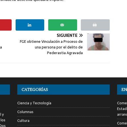
SIGUIENTE
FGE obtiene Vinculación a Proceso de
la
una persona por el delito de
Pederastia Agravada
CATEGORÍAS
EN
Ciencia y Tecnología
Comen
Estad
Columnas
l y
arran
 los
Cultura
Comen
 Dos