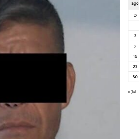
ago
D
2
9
16
23
30
« Jul