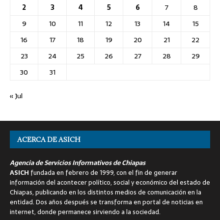
2
3
4
5
6
7
8
9
10
11
12
13
14
15
16
17
18
19
20
21
22
23
24
25
26
27
28
29
30
31
« Jul
ACERCA DE ASICH
Agencia de Servicios Informativos de Chiapas
ASICH
fundada en febrero de 1999, con el fin de generar
información del acontecer político, social y económico del estado de
Chiapas, publicando en los distintos medios de comunicación en la
entidad. Dos años después se transforma en portal de noticias en
internet, donde permanece sirviendo a la sociedad.