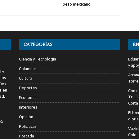
peso mexicano
CATEGORÍAS
EN
Ciencia y Tecnología
Eduar
y apo
Columnas
l y
Arranc
 los
Cultura
Torre
 Dos
Deportes
s en
Con e
ad.
Trujil
Economía
Coita
Interiores
El bo
Opinión
glori
o,
Policiacas
Vozin
Colo
Portada