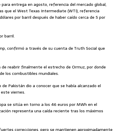
te para entrega en agosto, referencia del mercado global,
ras que el West Texas Intermediate (WTI), referencia
dólares por barril después de haber caído cerca de 5 por
 barril.
mp, confirmó a través de su cuenta de Truth Social que
n de reabrir finalmente el estrecho de Ormuz, por donde
o de los combustibles mundiales.
o de Pakistán dio a conocer que se había alcanzado el
 este viernes.
uropa se sitúa en torno a los 46 euros por MWh en el
zación representa una caída reciente tras los máximos
 fuertes correcciones, pero se mantienen aproximadamente