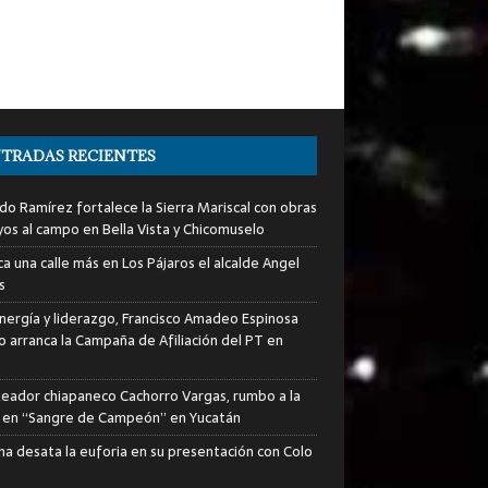
TRADAS RECIENTES
do Ramírez fortalece la Sierra Mariscal con obras
yos al campo en Bella Vista y Chicomuselo
a una calle más en Los Pájaros el alcalde Angel
s
nergía y liderazgo, Francisco Amadeo Espinosa
lo arranca la Campaña de Afiliación del PT en
xeador chiapaneco Cachorro Vargas, rumbo a la
a en “Sangre de Campeón” en Yucatán
ha desata la euforia en su presentación con Colo