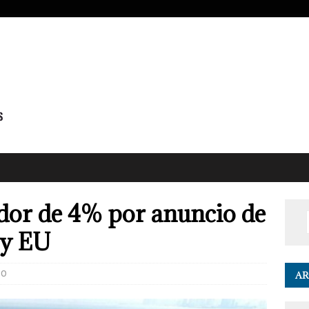
edor de 4% por anuncio de
 y EU
0
AR