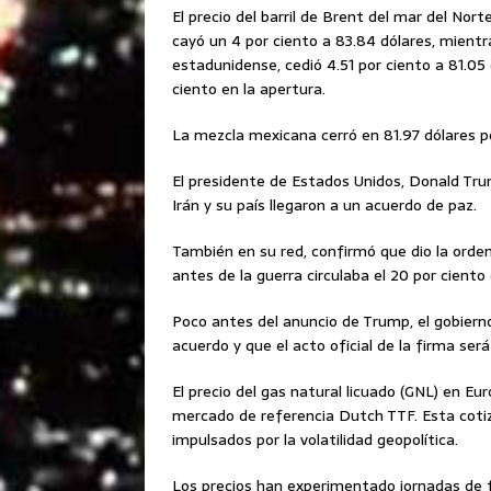
El precio del barril de Brent del mar del Nor
cayó un 4 por ciento a 83.84 dólares, mient
estadunidense, cedió 4.51 por ciento a 81.05 
ciento en la apertura.
La mezcla mexicana cerró en 81.97 dólares por
El presidente de Estados Unidos, Donald Tru
Irán y su país llegaron a un acuerdo de paz.
También en su red, confirmó que dio la orde
antes de la guerra circulaba el 20 por cient
Poco antes del anuncio de Trump, el gobiern
acuerdo y que el acto oficial de la firma será
El precio del gas natural licuado (GNL) en E
mercado de referencia Dutch TTF. Esta coti
impulsados por la volatilidad geopolítica.
Los precios han experimentado jornadas de