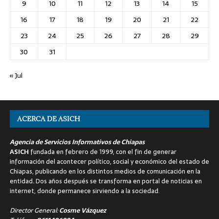
9
10
11
12
13
14
15
16
17
18
19
20
21
22
23
24
25
26
27
28
29
30
31
« Jul
ACERCA DE ASICH
Agencia de Servicios Informativos de Chiapas
ASICH
fundada en febrero de 1999, con el fin de generar
información del acontecer político, social y económico del estado de
Chiapas, publicando en los distintos medios de comunicación en la
entidad. Dos años después se transforma en portal de noticias en
internet, donde permanece sirviendo a la sociedad.
Director General:
Cosme Vázquez