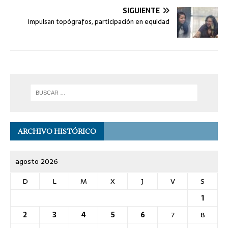
SIGUIENTE
Impulsan topógrafos, participación en equidad
ARCHIVO HISTÓRICO
agosto 2026
D
L
M
X
J
V
S
1
2
3
4
5
6
7
8