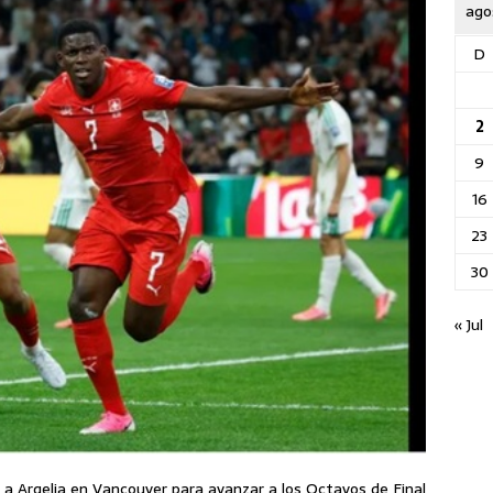
ago
D
2
9
16
23
30
« Jul
 a Argelia en Vancouver para avanzar a los Octavos de Final