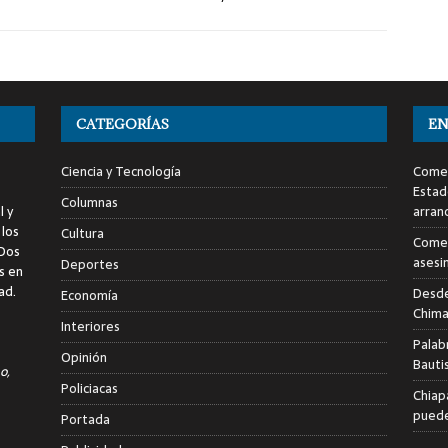
CATEGORÍAS
EN
Ciencia y Tecnología
Comen
Estad
Columnas
l y
arran
 los
Cultura
Comen
 Dos
asesi
Deportes
s en
ad.
Desde
Economía
Chima
Interiores
Palab
Opinión
Bauti
o,
Policiacas
Chiap
puede
Portada