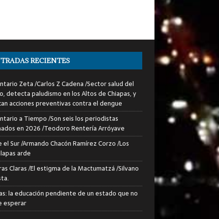
TRADAS RECIENTES
tario Zeta /Carlos Z Cadena /Sector salud del
o, detecta paludismo en los Altos de Chiapas, y
can acciones preventivas contra el dengue
tario a Tiempo /Son seis los periodistas
nados en 2026 /Teodoro Rentería Arróyave
 el Sur /Armando Chacón Ramírez Corzo /Los
lapas arde
ras Claras /El estigma de la Mactumatzá /Silvano
sta.
as: la educación pendiente de un estado que no
 esperar