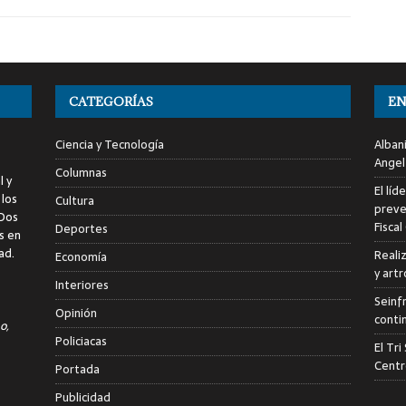
CATEGORÍAS
EN
Ciencia y Tecnología
Alban
Angel
Columnas
l y
El líd
 los
Cultura
preve
 Dos
Fiscal
Deportes
s en
ad.
Reali
Economía
y art
Interiores
Seinf
Opinión
conti
o,
Policiacas
El Tr
Centr
Portada
Publicidad