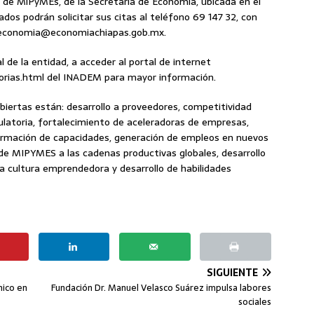
a de MiPyMEs, de la Secretaría de Economía, ubicada en el
sados podrán solicitar sus citas al teléfono 69 147 32, con
i_seconomia@economiachiapas.gob.mx.
 de la entidad, a acceder al portal de internet
ias.html del INADEM para mayor información.
biertas están: desarrollo a proveedores, competitividad
ulatoria, fortalecimiento de aceleradoras de empresas,
formación de capacidades, generación de empleos en nuevos
 de MIPYMES a las cadenas productivas globales, desarrollo
 la cultura emprendedora y desarrollo de habilidades
SIGUIENTE
mico en
Fundación Dr. Manuel Velasco Suárez impulsa labores
sociales