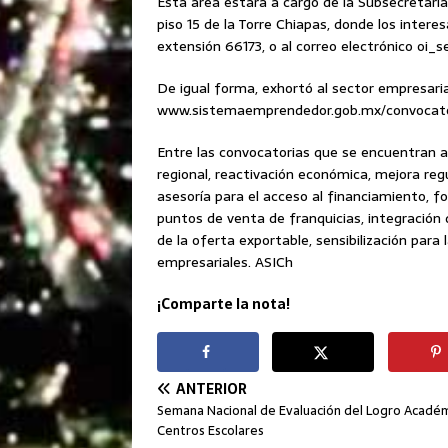
Esta área estará a cargo de la Subsecretarí
piso 15 de la Torre Chiapas, donde los intere
extensión 66173, o al correo electrónico o
De igual forma, exhortó al sector empresarial
www.sistemaemprendedor.gob.mx/convocator
Entre las convocatorias que se encuentran a
regional, reactivación económica, mejora reg
asesoría para el acceso al financiamiento, 
puntos de venta de franquicias, integración
de la oferta exportable, sensibilización para
empresariales. ASICh
¡Comparte la nota!
ANTERIOR
Semana Nacional de Evaluación del Logro Acadé
Centros Escolares