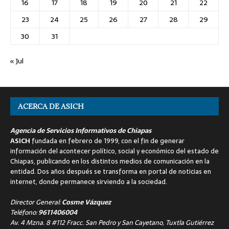
16
17
18
19
20
21
22
23
24
25
26
27
28
29
30
31
« Jul
ACERCA DE ASICH
Agencia de Servicios Informativos de Chiapas
ASICH
fundada en febrero de 1999, con el fin de generar
información del acontecer político, social y económico del estado de
Chiapas, publicando en los distintos medios de comunicación en la
entidad. Dos años después se transforma en portal de noticias en
internet, donde permanece sirviendo a la sociedad.
Director General:
Cosme Vázquez
Teléfono:
9611406004
Av. 4 Mzna. 8 #112 Fracc. San Pedro y San Cayetano, Tuxtla Gutiérrez