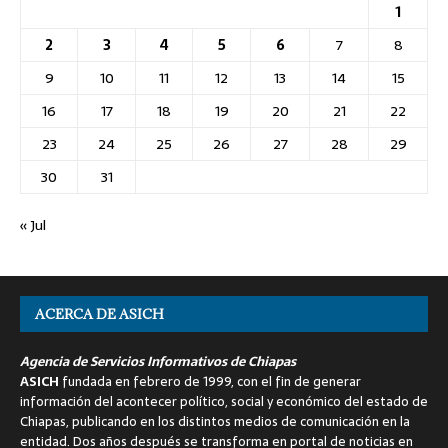
1
2
3
4
5
6
7
8
9
10
11
12
13
14
15
16
17
18
19
20
21
22
23
24
25
26
27
28
29
30
31
« Jul
ACERCA DE ASICH
Agencia de Servicios Informativos de Chiapas
ASICH
fundada en febrero de 1999, con el fin de generar
información del acontecer político, social y económico del estado de
Chiapas, publicando en los distintos medios de comunicación en la
entidad. Dos años después se transforma en portal de noticias en