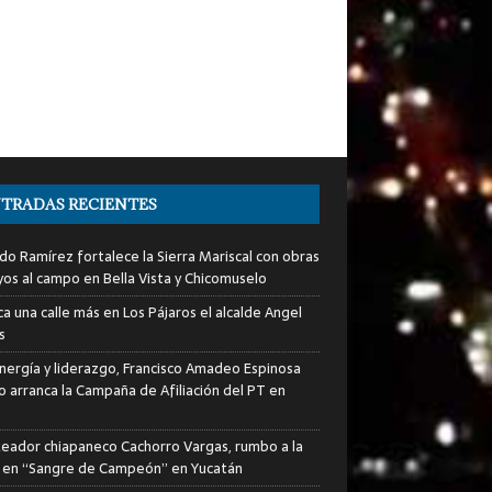
TRADAS RECIENTES
do Ramírez fortalece la Sierra Mariscal con obras
yos al campo en Bella Vista y Chicomuselo
a una calle más en Los Pájaros el alcalde Angel
s
nergía y liderazgo, Francisco Amadeo Espinosa
lo arranca la Campaña de Afiliación del PT en
xeador chiapaneco Cachorro Vargas, rumbo a la
a en “Sangre de Campeón” en Yucatán