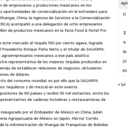
ago
ón de empresarios y productores mexicanos en los
las oportunidades de comercialización en el extranjero para
D
Shangai, China, la Agencia de Servicios a la Comercialización
SERCA) acompañó a una delegación de ocho empresarios
ellón de productos mexicanos en la feria Food & Hotel Pro
2
9
e este mercado al tequila 100 por ciento agave, lograda
 Presidente Enrique Peña Nieto y el titular de SAGARPA,
16
os agroempresarios mexicanos a ese país asiático.
23
ra representativa de los mejores tequilas producidos en
emás de establecer relaciones de negocios, obtuvieron
30
ones de dólares.
ento del consumo mundial, es por ello que la SAGARPA
« Jul
rios tequileros y de mezcal en este evento.
ositores de 80 países y recibió 30 mil visitantes, entre los
epresentantes de cadenas hoteleras y restauranteras de
inaugurado por el Embajador de México en China, Julián
ejería Agropecuaria de México en Japón, Héctor Cortés
e la Administración de Shangai de Franquicias de Bebidas