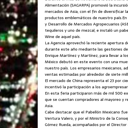
Alimentación (SAGARPA) promovió la incursi
mercados de Asia, con el fin de diversificar 
productos emblemáticos de nuestro país.
En 
y Desarrollo de Mercados Agropecuarios (A
tequileros y uno de mezcal, e instaló un pab
Wine de aquel país.
La Agencia aprovechó la reciente apertura d
durante este año mediante las gestiones del
Enrique Martínez y Martínez, para llevar a l
México debutó en este evento con una muest
nuestro país. Los empresarios mexicanos, ad
ventas estimadas por alrededor de siete mill
El mercado de China representa el 23 por ci
incentivó la participación a los agroempresa
En esta feria participaron más de mil 500 exp
que se cuentan compradores al mayoreo y r
Asia.
Cabe destacar que el Pabellón Mexicano fue 
Ventura Valero, y por el Ministro de la Cons
Gómez Rueda, acompañados por el Director d