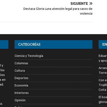
SIGUIENTE
Destaca Gloria Luna atención legal para casos de
violencia
CATEGORÍAS
EN
Ciencia y Tecnología
Eduar
y apo
Columnas
l y
Arranc
 los
Cultura
Torre
 Dos
Deportes
s en
Con e
ad.
Trujil
Economía
Coita
Interiores
El bo
Opinión
glori
o,