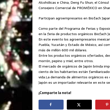
Alcohólicas e China, Deng Fu Shun; el Cónsul
Consejero Comercial de PROMÉXICO en Shang
Participan agroempresarios en Biofach Japa
Como parte del Programa de Ferias y Exposi
en la feria de productos orgánicos Biofach Ja
En este evento los agroempresarios mexicano
Puebla, Yucatán y Estado de México, así com
más de millón 600 mil dólares.
Entre los productos orgánicos ofertados, d
morrón, pepino y miel, entre otros.
El mercado de orgánicos de Japón brinda imp
ciento de los habitantes están familiarizad
vida.La demanda de alimentos orgánicos es c
Japón es un importador relevante en este se
¡Comparte la nota!