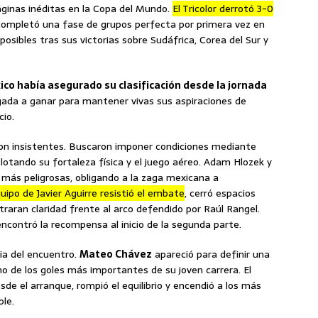
áginas inéditas en la Copa del Mundo.
El Tricolor derrotó 3-0
ompletó una fase de grupos perfecta por primera vez en
osibles tras sus victorias sobre Sudáfrica, Corea del Sur y
co había asegurado su clasificación desde la jornada
igada a ganar para mantener vivas sus aspiraciones de
cio.
ron insistentes. Buscaron imponer condiciones mediante
otando su fortaleza física y el juego aéreo. Adam Hlozek y
 más peligrosas, obligando a la zaga mexicana a
quipo de Javier Aguirre resistió el embate
, cerró espacios
traran claridad frente al arco defendido por Raúl Rangel.
contró la recompensa al inicio de la segunda parte.
ria del encuentro.
Mateo Chávez
apareció para definir una
o de los goles más importantes de su joven carrera. El
esde el arranque, rompió el equilibrio y encendió a los más
ble.