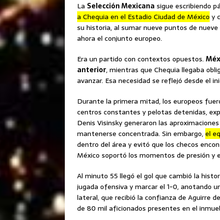
La
Selección Mexicana
sigue escribiendo p
a Chequia en el Estadio Ciudad de México
y c
su historia, al sumar nueve puntos de nueve p
ahora el conjunto europeo.
Era un partido con contextos opuestos.
Méxi
anterior
, mientras que Chequia llegaba obl
avanzar. Esa necesidad se reflejó desde el ini
Durante la primera mitad, los europeos fue
centros constantes y pelotas detenidas, expl
Denis Visinsky generaron las aproximaciones
mantenerse concentrada. Sin embargo,
el e
dentro del área y evitó que los checos encon
México soportó los momentos de presión y en
Al minuto 55 llegó el gol que cambió la histo
jugada ofensiva y marcar el 1-0, anotando un
lateral, que recibió la confianza de Aguirre d
de 80 mil aficionados presentes en el inmue