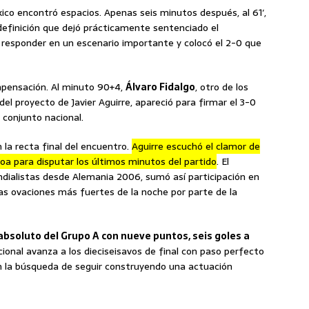
ico encontró espacios. Apenas seis minutos después, al 61′,
definición que dejó prácticamente sentenciado el
a responder en un escenario importante y colocó el 2-0 que
pensación. Al minuto 90+4,
Álvaro Fidalgo
, otro de los
el proyecto de Javier Aguirre, apareció para firmar el 3-0
 conjunto nacional.
la recta final del encuentro.
Aguirre escuchó el clamor de
oa para disputar los últimos minutos del partido
. El
ialistas desde Alemania 2006, sumó así participación en
as ovaciones más fuertes de la noche por parte de la
bsoluto del Grupo A con nueve puntos, seis goles a
cional avanza a los dieciseisavos de final con paso perfecto
en la búsqueda de seguir construyendo una actuación