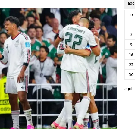
ago
D
2
9
16
23
30
« Jul