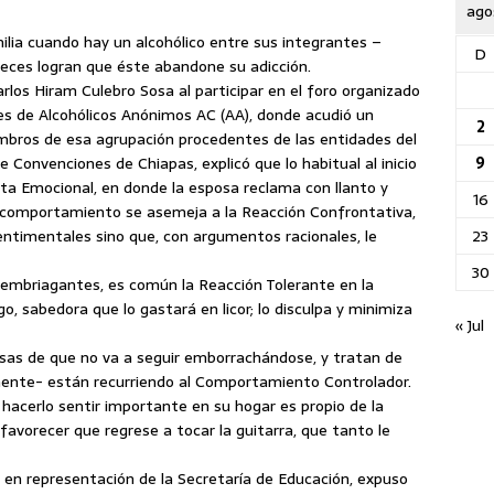
ago
ilia cuando hay un alcohólico entre sus integrantes –
D
veces logran que éste abandone su adicción.
rlos Hiram Culebro Sosa al participar en el foro organizado
les de Alcohólicos Anónimos AC (AA), donde acudió un
2
mbros de esa agrupación procedentes de las entidades del
9
 Convenciones de Chiapas, explicó que lo habitual al inicio
ta Emocional, en donde la esposa reclama con llanto y
16
 comportamiento se asemeja a la Reacción Confrontativa,
23
entimentales sino que, con argumentos racionales, le
30
s embriagantes, es común la Reacción Tolerante en la
o, sabedora que lo gastará en licor; lo disculpa y minimiza
« Jul
esas de que no va a seguir emborrachándose, y tratan de
onente- están recurriendo al Comportamiento Controlador.
y hacerlo sentir importante en su hogar es propio de la
avorecer que regrese a tocar la guitarra, que tanto le
ó en representación de la Secretaría de Educación, expuso