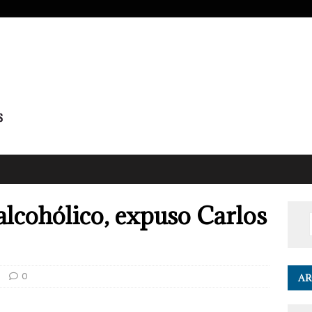
 alcohólico, expuso Carlos
0
AR