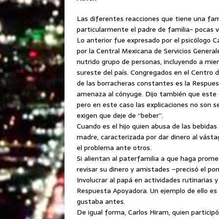
Las diferentes reacciones que tiene una fam
particularmente el padre de familia- pocas 
Lo anterior fue expresado por el psicólogo Ca
por la Central Mexicana de Servicios Genera
nutrido grupo de personas, incluyendo a mie
sureste del país.
Congregados en el Centro de
de las borracheras constantes es la Respues
amenaza al cónyuge. Dijo también que este
pero en este caso las explicaciones no son s
exigen que deje de “beber”.
Cuando es el hijo quien abusa de las bebida
madre, caracterizada por dar dinero al vástag
el problema ante otros.
Si alientan al paterfamilia a que haga prom
revisar su dinero y amistades –precisó el p
Involucrar al papá en actividades rutinarias 
Respuesta Apoyadora. Un ejemplo de ello es f
gustaba antes.
De igual forma, Carlos Hiram, quien particip