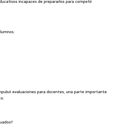
ucativos incapaces de prepararlos para competir
alumnos.
mpulsó evaluaciones para docentes, una parte importante
to.
luados?