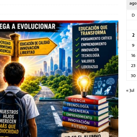
ago
D
2
9
16
23
30
« Jul