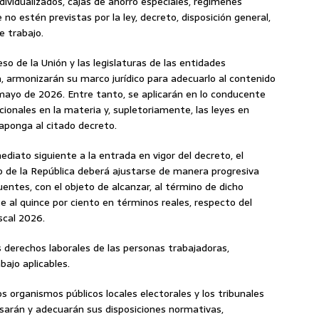
dividualizados, cajas de ahorro especiales, regímenes
 no estén previstas por la ley, decreto, disposición general,
e trabajo.
eso de la Unión y las legislaturas de las entidades
, armonizarán su marco jurídico para adecuarlo al contenido
mayo de 2026. Entre tanto, se aplicarán en lo conducente
cionales en la materia y, supletoriamente, las leyes en
aponga al citado decreto.
nmediato siguiente a la entrada en vigor del decreto, el
 de la República deberá ajustarse de manera progresiva
uentes, con el objeto de alcanzar, al término de dicho
 al quince por ciento en términos reales, respecto del
scal 2026.
s derechos laborales de las personas trabajadoras,
ajo aplicables.
os organismos públicos locales electorales y los tribunales
isarán y adecuarán sus disposiciones normativas,