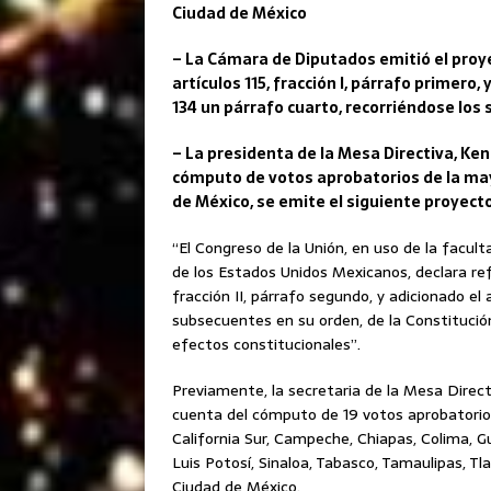
Ciudad de México
– La Cámara de Diputados emitió el proye
artículos 115, fracción I, párrafo primero, 
134 un párrafo cuarto, recorriéndose los 
– La presidenta de la Mesa Directiva, Ken
cómputo de votos aprobatorios de la mayo
de México, se emite el siguiente proyecto
“El Congreso de la Unión, en uso de la faculta
de los Estados Unidos Mexicanos, declara refo
fracción II, párrafo segundo, y adicionado el 
subsecuentes en su orden, de la Constitució
efectos constitucionales”.
Previamente, la secretaria de la Mesa Directi
cuenta del cómputo de 19 votos aprobatorios 
California Sur, Campeche, Chiapas, Colima, G
Luis Potosí, Sinaloa, Tabasco, Tamaulipas, Tla
Ciudad de México.