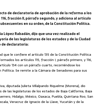
cto de declaratoria de aprobación de la reforma a los
y 116, fracción II, párrafo segundo, y adiciona al artículo
subsecuentes en su orden, de la Constitución Política.
ia López Rabadán, dijo que una vez realizado el
ría de las legislaturas de los estados y de la Ciudad
 de declaratoria:
d que le confiere el artículo 135 de la Constitución Política
rmados los artículos 115, fracción I, párrafo primero, y 116,
artículo 134 con un párrafo cuarto, recorriéndose los
n Política. Se remite a la Cámara de Senadores para sus
va, diputada Julieta Villalpando Riquelme (Morena), dio
de las legislaturas de los estados de Baja California, Baja
uerrero, Hidalgo, México, Oaxaca, Puebla, Quintana Roo, San
xcala, Veracruz de Ignacio de la Llave, Yucatán y de la