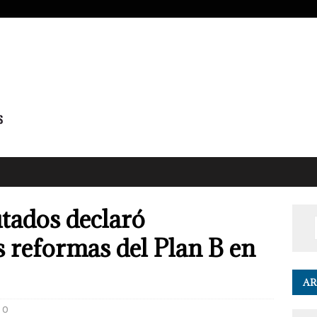
tados declaró
s reformas del Plan B en
AR
0