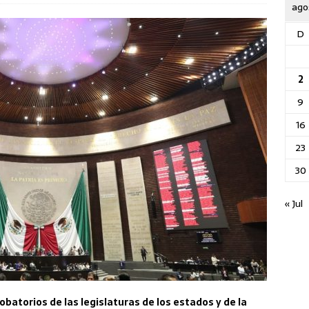
ago
D
2
9
16
23
30
« Jul
batorios de las legislaturas de los estados y de la