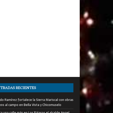
TRADAS RECIENTES
do Ramírez fortalece la Sierra Mariscal con obras
yos al campo en Bella Vista y Chicomuselo
a una calle más en Los Pájaros el alcalde Angel