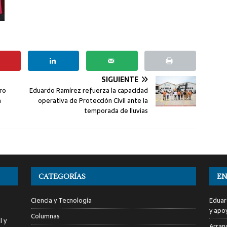
SIGUIENTE
aro
Eduardo Ramírez refuerza la capacidad
a
operativa de Protección Civil ante la
temporada de lluvias
CATEGORÍAS
EN
Ciencia y Tecnología
Eduar
y apo
Columnas
l y
Arranc