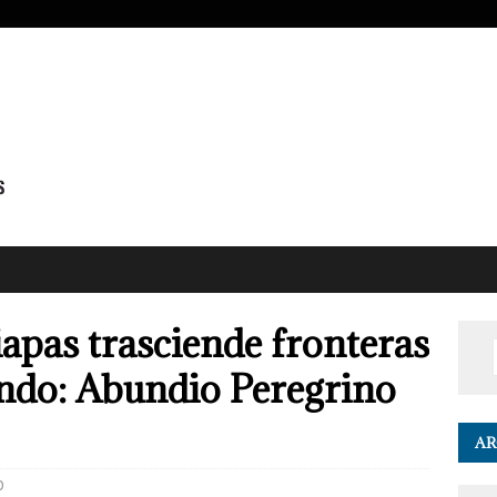
iapas trasciende fronteras
undo: Abundio Peregrino
AR
0