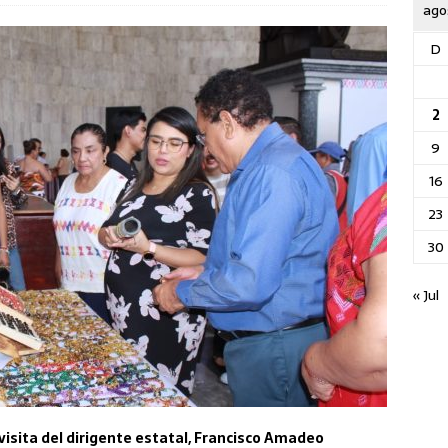
ago
D
2
9
16
23
30
« Jul
 visita del dirigente estatal, Francisco Amadeo