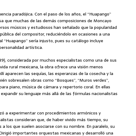
encia paradójica. Con el paso de los años, el “Huapango”
sa que muchas de las demás composiciones de Moncayo
rsos músicos y estudiosos han señalado que la popularidad
 pública del compositor, reduciéndolo en ocasiones a una
al “Huapango” sería injusto, pues su catálogo incluye
ersonalidad artística.
949), considerada por muchos especialistas como una de sus
vida rural mexicana, la obra ofrece una visión menos
Allí aparecen las sequías, las esperanzas de la cosecha y la
ambién sobresalen obras como “Bosques”, “Muros verdes”,
para piano, música de cámara y repertorio coral. En ellas
expandir su lenguaje más allá de las fórmulas nacionalistas
ó a experimentar con procedimientos armónicos y
listas consideran que, de haber vivido más tiempo, su
 a los que suelen asociarse con su nombre. En paralelo, su
Dirigió importantes orquestas mexicanas y desarrolló una