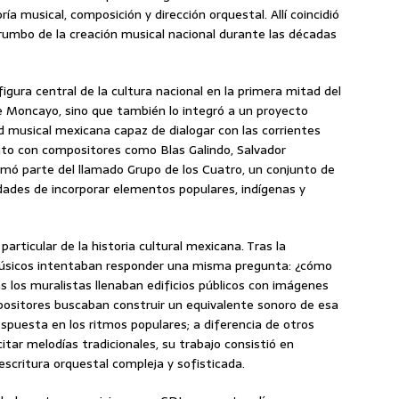
ía musical, composición y dirección orquestal. Allí coincidió
 rumbo de la creación musical nacional durante las décadas
gura central de la cultura nacional en la primera mitad del
de Moncayo, sino que también lo integró a un proyecto
d musical mexicana capaz de dialogar con las corrientes
Junto con compositores como Blas Galindo, Salvador
mó parte del llamado Grupo de los Cuatro, un conjunto de
idades de incorporar elementos populares, indígenas y
rticular de la historia cultural mexicana. Tras la
y músicos intentaban responder una misma pregunta: ¿cómo
 los muralistas llenaban edificios públicos con imágenes
positores buscaban construir un equivalente sonoro de esa
spuesta en los ritmos populares; a diferencia de otros
itar melodías tradicionales, su trabajo consistió en
scritura orquestal compleja y sofisticada.