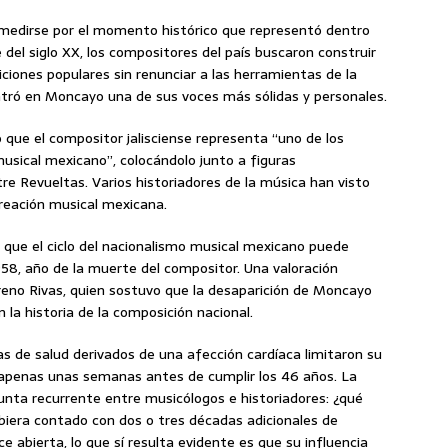
edirse por el momento histórico que representó dentro
el siglo XX, los compositores del país buscaron construir
iciones populares sin renunciar a las herramientas de la
tró en Moncayo una de sus voces más sólidas y personales.
 que el compositor jalisciense representa “uno de los
sical mexicano”, colocándolo junto a figuras
e Revueltas. Varios historiadores de la música han visto
creación musical mexicana.
ar que el ciclo del nacionalismo musical mexicano puede
58, año de la muerte del compositor. Una valoración
eno Rivas, quien sostuvo que la desaparición de Moncayo
la historia de la composición nacional.
 de salud derivados de una afección cardíaca limitaron su
ó apenas unas semanas antes de cumplir los 46 años. La
nta recurrente entre musicólogos e historiadores: ¿qué
biera contado con dos o tres décadas adicionales de
 abierta, lo que sí resulta evidente es que su influencia