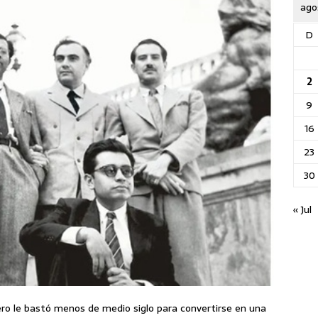
ago
D
2
9
16
23
30
« Jul
ro le bastó menos de medio siglo para convertirse en una