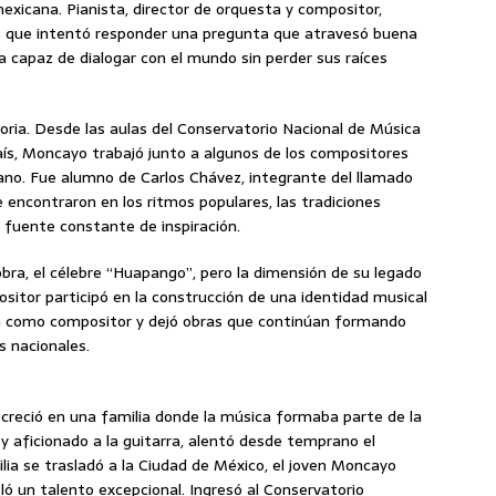
exicana. Pianista, director de orquesta y compositor,
s que intentó responder una pregunta que atravesó buena
a capaz de dialogar con el mundo sin perder sus raíces
ria. Desde las aulas del Conservatorio Nacional de Música
ís, Moncayo trabajó junto a algunos de los compositores
ano. Fue alumno de Carlos Chávez, integrante del llamado
e encontraron en los ritmos populares, las tradiciones
a fuente constante de inspiración.
bra, el célebre “Huapango”, pero la dimensión de su legado
sitor participó en la construcción de una identidad musical
a como compositor y dejó obras que continúan formando
s nacionales.
, creció en una familia donde la música formaba parte de la
o y aficionado a la guitarra, alentó desde temprano el
ilia se trasladó a la Ciudad de México, el joven Moncayo
ló un talento excepcional. Ingresó al Conservatorio