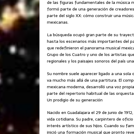
de las figuras fundamentales de la música m
formó parte de una generación de creadore
parte del siglo XX: cómo construir una músic
mexicanas.
La búsqueda ocupó gran parte de su trayecto
hasta los escenarios más importantes del pa
que redefinieron el panorama musical mexic
Grupo de los Cuatro y uno de los artistas qu
regionales y los paisajes sonoros del país un
Su nombre suele aparecer ligado a una sola o
va mucho más allá de una partitura. El compo
mexicana moderna, desarrolló una voz propi
parte del repertorio habitual de las orquesta
Un prodigio de su generación
Nacido en Guadalajara el 29 de junio de 1912
vida cotidiana. Su padre, carpintero de ofici
interés artístico de sus hijos. Cuando su fam
inició una formación musical que pronto reve