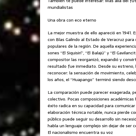
También te puede interesar: Más allá del fu
mundialistas
Una obra con eco eterno
La mejor muestra de ello apareció en 1941. 
con Blas Galindo al Estado de Veracruz para 
populares de la región. De aquella experienc
sones “El Siquisirí”, “El Balajú” y “El Gavilanc
compositor las reorganizó, expandió y convir
resultado fue inmediato. Desde su estreno, la 
reconocer: la sensación de movimiento, celeb
los años, el “Huapango” terminó siendo des
La comparación puede parecer exagerada, per
colectivo. Pocas composiciones académicas 
éxito radica en su capacidad para comunicar
elaboración técnica notable, nunca pierde con
público puede seguir su desarrollo sin neces
habla un lenguaje complejo sin dejar de ser c
El nacionalismo encuentra su voz