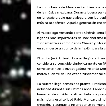
La importancia de Moncayo también puede m
de la música mexicana. Durante buena parte d
un lenguaje propio que dialogara con las trad
música académica. Aquella generación encon
El musicólogo Armando Torres Chibrás señaló
legados más importantes del nacionalismo mu
fundamentales como Carlos Chávez y Silvestr
en su muerte un punto de inflexión para la 
El crítico José Antonio Alcaraz llegó a afirm
considerarse concluido simbólicamente en 19
semejante hizo la investigadora Yolanda Mor
marcó el cierre de una etapa fundamental en 
La muerte llegó demasiado pronto. Problemas
actividad durante sus últimos años. Falleci
brevedad de su vida ha alimentado una pregu
más habría escrito José Pablo Moncayo si hu
creación? Y aunque la interrogante permanece