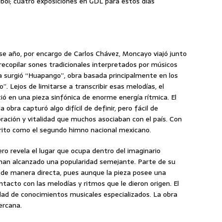
tbol; cuatro exposiciones en GDL para estos días
Ese año, por encargo de Carlos Chávez, Moncayo viajó junto
recopilar sones tradicionales interpretados por músicos
ia surgió “Huapango”, obra basada principalmente en los
ito”. Lejos de limitarse a transcribir esas melodías, el
tió en una pieza sinfónica de enorme energía rítmica. El
obra capturó algo difícil de definir, pero fácil de
ración y vitalidad que muchos asociaban con el país. Con
crito como el segundo himno nacional mexicano.
o revela el lugar que ocupa dentro del imaginario
han alcanzado una popularidad semejante. Parte de su
 de manera directa, pues aunque la pieza posee una
tacto con las melodías y ritmos que le dieron origen. El
idad de conocimientos musicales especializados. La obra
ercana.