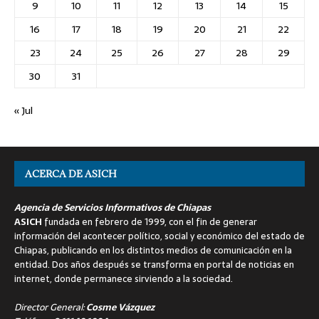
9
10
11
12
13
14
15
16
17
18
19
20
21
22
23
24
25
26
27
28
29
30
31
« Jul
ACERCA DE ASICH
Agencia de Servicios Informativos de Chiapas
ASICH
fundada en febrero de 1999, con el fin de generar
información del acontecer político, social y económico del estado de
Chiapas, publicando en los distintos medios de comunicación en la
entidad. Dos años después se transforma en portal de noticias en
internet, donde permanece sirviendo a la sociedad.
Director General:
Cosme Vázquez