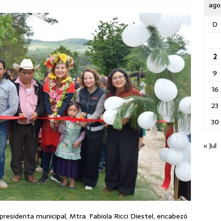
ago
D
2
9
16
23
30
« Jul
presidenta municipal, Mtra. Fabiola Ricci Diestel, encabezó