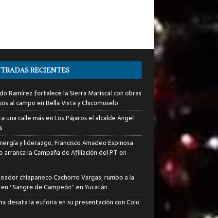
TRADAS RECIENTES
do Ramírez fortalece la Sierra Mariscal con obras
yos al campo en Bella Vista y Chicomuselo
a una calle más en Los Pájaros el alcalde Angel
s
nergía y liderazgo, Francisco Amadeo Espinosa
lo arranca la Campaña de Afiliación del PT en
xeador chiapaneco Cachorro Vargas, rumbo a la
a en “Sangre de Campeón” en Yucatán
ha desata la euforia en su presentación con Colo