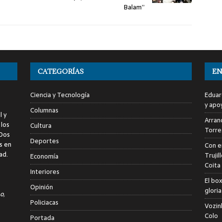
Balam”
CATEGORÍAS
EN
Ciencia y Tecnología
Eduar
y apo
Columnas
l y
Arranc
 los
Cultura
Torre
 Dos
Deportes
s en
Con e
ad.
Trujil
Economía
Coita
Interiores
El bo
Opinión
glori
o,
Policiacas
Vozin
Colo
Portada