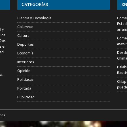
CATEGORÍAS
EN
Ciencia y Tecnología
Comen
Estad
Columnas
l y
arran
 los
Cultura
Comen
 Dos
asesi
Deportes
s en
ad.
Desde
Economía
Chima
Interiores
Palab
Opinión
Bauti
o,
Policiacas
Chiap
puede
Portada
Publicidad
mes