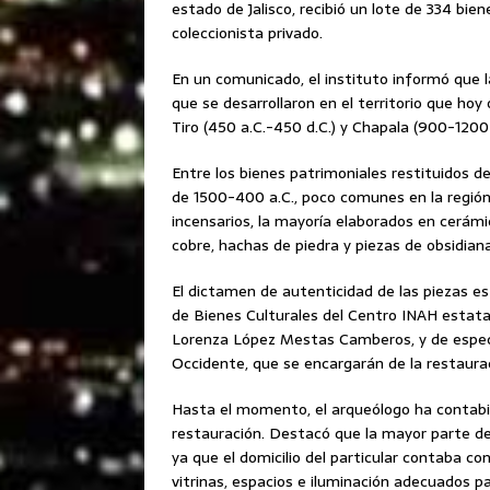
estado de Jalisco, recibió un lote de 334 bi
coleccionista privado.
En un comunicado, el instituto informó que l
que se desarrollaron en el territorio que hoy 
Tiro (450 a.C.-450 d.C.) y Chapala (900-1200 
Entre los bienes patrimoniales restituidos d
de 1500-400 a.C., poco comunes en la región.
incensarios, la mayoría elaborados en cerámi
cobre, hachas de piedra y piezas de obsidiana
El dictamen de autenticidad de las piezas est
de Bienes Culturales del Centro INAH estatal,
Lorenza López Mestas Camberos, y de especi
Occidente, que se encargarán de la restaurac
Hasta el momento, el arqueólogo ha contabi
restauración. Destacó que la mayor parte d
ya que el domicilio del particular contaba c
vitrinas, espacios e iluminación adecuados p