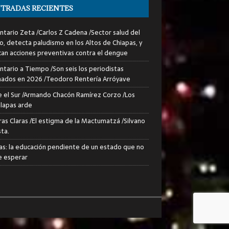
TRADAS RECIENTES
tario Zeta /Carlos Z Cadena /Sector salud del
o, detecta paludismo en los Altos de Chiapas, y
can acciones preventivas contra el dengue
tario a Tiempo /Son seis los periodistas
nados en 2026 /Teodoro Rentería Arróyave
 el Sur /Armando Chacón Ramírez Corzo /Los
lapas arde
ras Claras /El estigma de la Mactumatzá /Silvano
sta.
as: la educación pendiente de un estado que no
 esperar