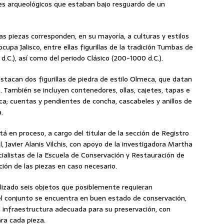
enes arqueológicos que estaban bajo resguardo de un
as piezas corresponden, en su mayoría, a culturas y estilos
ocupa Jalisco, entre ellas figurillas de la tradición Tumbas de
d.C.), así como del periodo Clásico (200-1000 d.C.).
estacan dos figurillas de piedra de estilo Olmeca, que datan
 También se incluyen contenedores, ollas, cajetes, tapas e
ca; cuentas y pendientes de concha, cascabeles y anillos de
.
á en proceso, a cargo del titular de la sección de Registro
 Javier Alanis Vilchis, con apoyo de la investigadora Martha
alistas de la Escuela de Conservación y Restauración de
ión de las piezas en caso necesario.
lizado seis objetos que posiblemente requieran
el conjunto se encuentra en buen estado de conservación,
on infraestructura adecuada para su preservación, con
ara cada pieza.