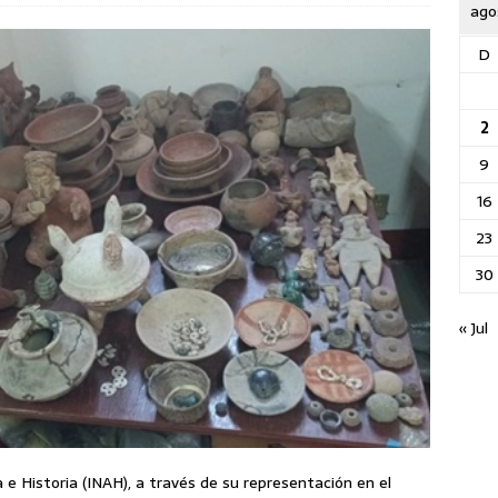
ago
D
2
9
16
23
30
« Jul
 e Historia (INAH), a través de su representación en el