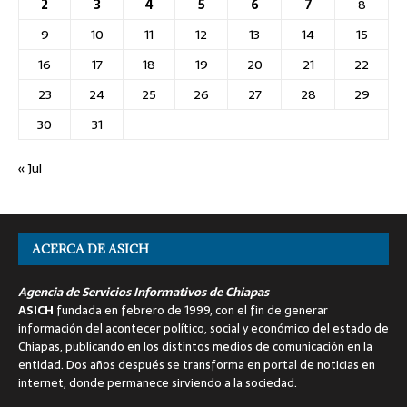
2
3
4
5
6
7
8
9
10
11
12
13
14
15
16
17
18
19
20
21
22
23
24
25
26
27
28
29
30
31
« Jul
ACERCA DE ASICH
Agencia de Servicios Informativos de Chiapas
ASICH
fundada en febrero de 1999, con el fin de generar
información del acontecer político, social y económico del estado de
Chiapas, publicando en los distintos medios de comunicación en la
entidad. Dos años después se transforma en portal de noticias en
internet, donde permanece sirviendo a la sociedad.