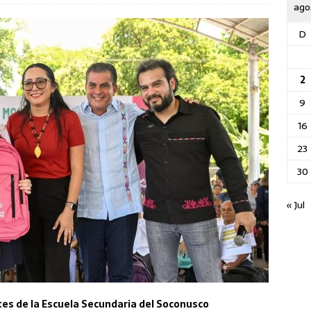
ago
D
2
9
16
23
30
« Jul
tes de la Escuela Secundaria del Soconusco