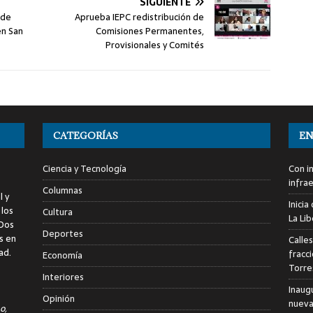
SIGUIENTE
 de
Aprueba IEPC redistribución de
en San
Comisiones Permanentes,
Provisionales y Comités
CATEGORÍAS
EN
Ciencia y Tecnología
Con i
infra
Columnas
l y
Inici
 los
Cultura
La Li
 Dos
Deportes
s en
Calle
ad.
fracc
Economía
Torre
Interiores
Inaug
Opinión
nuevas
o,