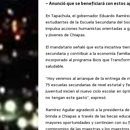
– Anunció que se beneficiará con estos a
En Tapachula, el gobernador Eduardo Ramírez
estudiantes de la Escuela Secundaria del So
impulsa acciones humanistas orientadas a ga
y jóvenes de Chiapas.
El mandatario señaló que esta iniciativa tie
secundaria y contribuir a la economía famili
incorporado al programa Bicis que Transforma
saludable.
“Hoy venimos al arranque de la entrega de m
75 escuelas secundarias de nivel estatal y fed
juventud inicien el nuevo ciclo escolar en óp
no tengan este gasto”, expresó.
Ramírez Aguilar agradeció a la presidenta de
brinda a Chiapas a través de las becas educa
mayores oportunidades y continúen con su f
compromiso de las maestras y los maestros c