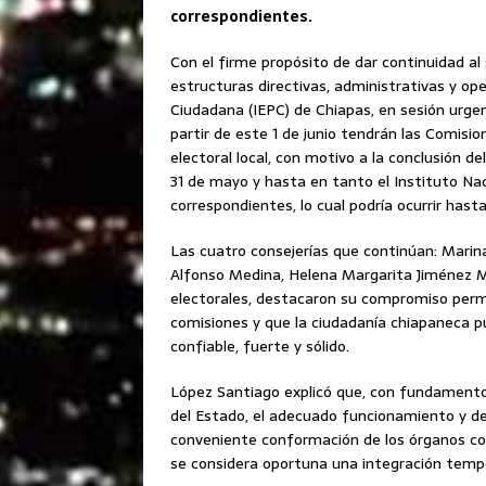
correspondientes.
Con el firme propósito de dar continuidad al 
estructuras directivas, administrativas y ope
Ciudadana (IEPC) de Chiapas, en sesión urgen
partir de este 1 de junio tendrán las Comis
electoral local, con motivo a la conclusión d
31 de mayo y hasta en tanto el Instituto Naci
correspondientes, lo cual podría ocurrir hast
Las cuatro consejerías que continúan: Marin
Alfonso Medina, Helena Margarita Jiménez M
electorales, destacaron su compromiso perma
comisiones y que la ciudadanía chiapaneca p
confiable, fuerte y sólido.
López Santiago explicó que, con fundamento 
del Estado, el adecuado funcionamiento y des
conveniente conformación de los órganos co
se considera oportuna una integración tempo