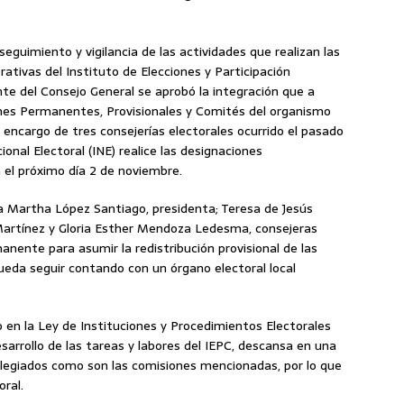
seguimiento y vigilancia de las actividades que realizan las
rativas del Instituto de Elecciones y Participación
te del Consejo General se aprobó la integración que a
iones Permanentes, Provisionales y Comités del organismo
el encargo de tres consejerías electorales ocurrido el pasado
onal Electoral (INE) realice las designaciones
a el próximo día 2 de noviembre.
a Martha López Santiago, presidenta; Teresa de Jesús
artínez y Gloria Esther Mendoza Ledesma, consejeras
nente para asumir la redistribución provisional de las
ueda seguir contando con un órgano electoral local
en la Ley de Instituciones y Procedimientos Electorales
arrollo de las tareas y labores del IEPC, descansa en una
legiados como son las comisiones mencionadas, por lo que
ral.