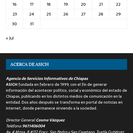
16
17
18
19
20
21
22
23
24
25
26
27
28
29
30
31
« Jul
ACERCA DE ASICH
Agencia de Servicios Informativos de Chiapas
ASICH
fundada en febrero de 1999, con el fin de generar
información del acontecer político, social y económico del estado de
Chiapas, publicando en los distintos medios de comunicación en la
entidad. Dos años después se transforma en portal de noticias en
internet, donde permanece sirviendo a la sociedad.
Director General:
Cosme Vázquez
Teléfono:
9611406004
Av. 4 Mzna. 8 #112 Fracc. San Pedro y San Cayetano, Tuxtla Gutiérrez