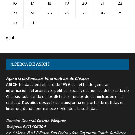
16
17
18
19
20
21
22
23
24
25
26
27
28
29
30
31
« Jul
ACERCA DE ASICH
Agencia de Servicios Informativos de Chiapas
ASICH
fundada en febrero de 1999, con el fin de generar
información del acontecer político, social y económico del estado de
Chiapas, publicando en los distintos medios de comunicación en la
entidad. Dos años después se transforma en portal de noticias en
internet, donde permanece sirviendo a la sociedad.
Director General:
Cosme Vázquez
Teléfono:
9611406004
Av. 4 Mzna. 8 #112 Fracc. San Pedro y San Cayetano, Tuxtla Gutiérrez