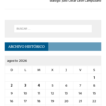
diálogo: Julio César León Campuzano
ARCHIVO HISTÓRICO
agosto 2026
D
L
M
X
J
V
S
1
2
3
4
5
6
7
8
9
10
11
12
13
14
15
16
17
18
19
20
21
22