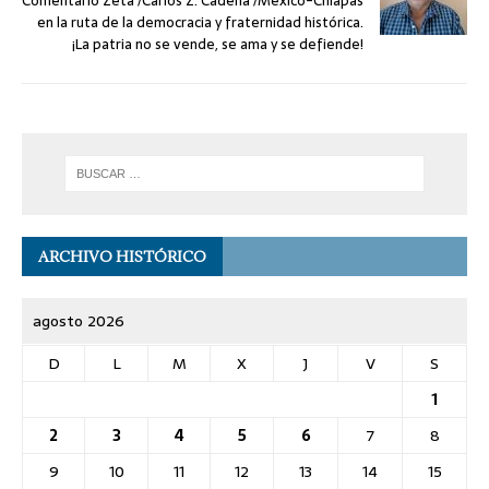
Comentario Zeta /Carlos Z. Cadena /México-Chiapas
en la ruta de la democracia y fraternidad histórica.
¡La patria no se vende, se ama y se defiende!
ARCHIVO HISTÓRICO
agosto 2026
D
L
M
X
J
V
S
1
2
3
4
5
6
7
8
9
10
11
12
13
14
15