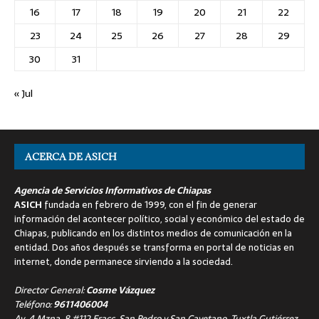
16
17
18
19
20
21
22
23
24
25
26
27
28
29
30
31
« Jul
ACERCA DE ASICH
Agencia de Servicios Informativos de Chiapas
ASICH
fundada en febrero de 1999, con el fin de generar
información del acontecer político, social y económico del estado de
Chiapas, publicando en los distintos medios de comunicación en la
entidad. Dos años después se transforma en portal de noticias en
internet, donde permanece sirviendo a la sociedad.
Director General:
Cosme Vázquez
Teléfono:
9611406004
Av. 4 Mzna. 8 #112 Fracc. San Pedro y San Cayetano, Tuxtla Gutiérrez