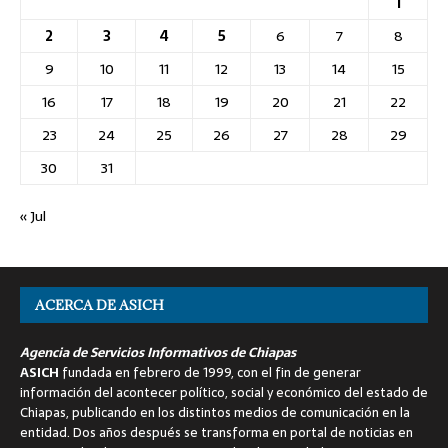
1
2
3
4
5
6
7
8
9
10
11
12
13
14
15
16
17
18
19
20
21
22
23
24
25
26
27
28
29
30
31
« Jul
ACERCA DE ASICH
Agencia de Servicios Informativos de Chiapas
ASICH
fundada en febrero de 1999, con el fin de generar
información del acontecer político, social y económico del estado de
Chiapas, publicando en los distintos medios de comunicación en la
entidad. Dos años después se transforma en portal de noticias en