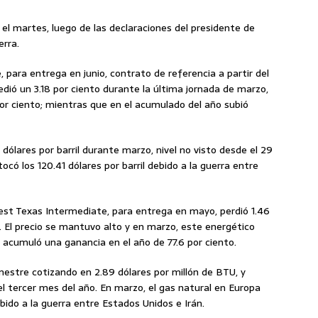
 el martes, luego de las declaraciones del presidente de
erra.
e, para entrega en junio, contrato de referencia a partir del
edió un 3.18 por ciento durante la última jornada de marzo,
or ciento; mientras que en el acumulado del año subió
dólares por barril durante marzo, nivel no visto desde el 29
ocó los 120.41 dólares por barril debido a la guerra entre
West Texas Intermediate, para entrega en mayo, perdió 1.46
. El precio se mantuvo alto y en marzo, este energético
 acumuló una ganancia en el año de 77.6 por ciento.
imestre cotizando en 2.89 dólares por millón de BTU, y
l tercer mes del año. En marzo, el gas natural en Europa
ido a la guerra entre Estados Unidos e Irán.