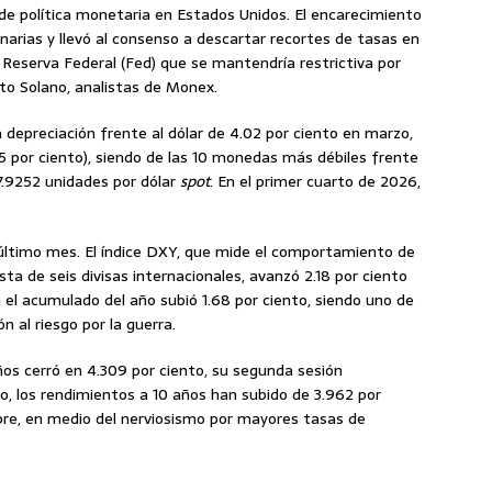
 de política monetaria en Estados Unidos. El encarecimiento
onarias y llevó al consenso a descartar recortes de tasas en
 Reserva Federal (Fed) que se mantendría restrictiva por
to Solano, analistas de Monex.
 depreciación frente al dólar de 4.02 por ciento en marzo,
 por ciento), siendo de las 10 monedas más débiles frente
7.9252 unidades por dólar
spot
. En el primer cuarto de 2026,
e último mes. El índice DXY, que mide el comportamiento de
a de seis divisas internacionales, avanzó 2.18 por ciento
 el acumulado del año subió 1.68 por ciento, siendo uno de
n al riesgo por la guerra.
ños cerró en 4.309 por ciento, su segunda sesión
o, los rendimientos a 10 años han subido de 3.962 por
bre, en medio del nerviosismo por mayores tasas de