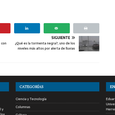
SIGUIENTE
n con
¿Qué es la tormenta negra?, uno de los
niveles más altos por alerta de lluvias
CATEGORÍAS
EN
Ciencia y Tecnología
Eduar
Unive
Columnas
l y
Herre
 los
Cultura