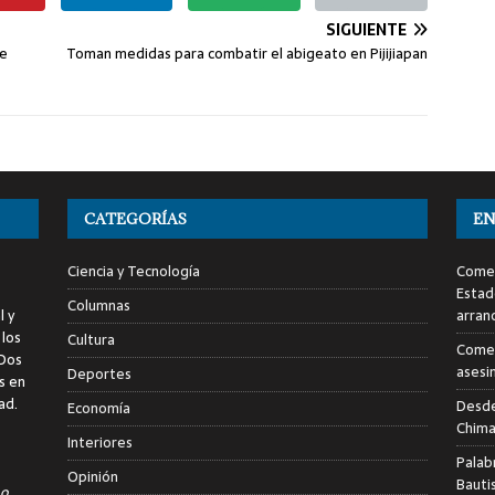
SIGUIENTE
de
Toman medidas para combatir el abigeato en Pijijiapan
CATEGORÍAS
EN
Ciencia y Tecnología
Comen
Estad
Columnas
l y
arran
 los
Cultura
Comen
 Dos
asesi
Deportes
s en
ad.
Desde
Economía
Chima
Interiores
Palab
Opinión
Bauti
o,