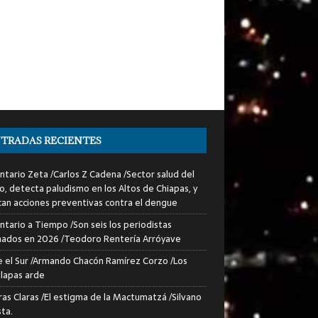
TRADAS RECIENTES
tario Zeta /Carlos Z Cadena /Sector salud del
o, detecta paludismo en los Altos de Chiapas, y
can acciones preventivas contra el dengue
tario a Tiempo /Son seis los periodistas
nados en 2026 /Teodoro Rentería Arróyave
 el Sur /Armando Chacón Ramírez Corzo /Los
lapas arde
ras Claras /El estigma de la Mactumatzá /Silvano
sta.