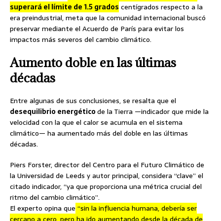
superará el límite de 1.5 grados
centígrados respecto a la
era preindustrial, meta que la comunidad internacional buscó
preservar mediante el Acuerdo de París para evitar los
impactos más severos del cambio climático.
Aumento doble en las últimas
décadas
Entre algunas de sus conclusiones, se resalta que el
desequilibrio energético
de la Tierra —indicador que mide la
velocidad con la que el calor se acumula en el sistema
climático— ha aumentado más del doble en las últimas
décadas.
Piers Forster, director del Centro para el Futuro Climático de
la Universidad de Leeds y autor principal, considera “clave” el
citado indicador, “ya que proporciona una métrica crucial del
ritmo del cambio climático”.
El experto opina que
“sin la influencia humana, debería ser
cercano a cero, pero ha ido aumentando desde la década de