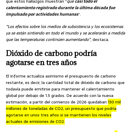
que estos hallazgos muestran “
que
casi todo el
calentamiento registrado durante la última década fue
impulsado por actividades humanas
“.
“Los efectos sobre los medios de subsistencia y los ecosistemas
ya se están sintiendo en todo el mundo y se acelerarán a medida
que las temperaturas continúen aumentando”
, destaca.
Dióxido de carbono podría
agotarse en tres años
El informe actualiza asimismo el presupuesto de carbono
restante, es decir, la cantidad total de dióxido de carbono que
todavía puede emitirse para mantener el calentamiento
global por debajo de 1.5 grados. De acuerdo con la nueva
estimación, a partir del comienzo de 2026 quedaban
130 mil
millones de toneladas de CO2, un presupuesto que podría
agotarse en unos tres años si se mantienen los niveles
actuales de emisiones de CO2.