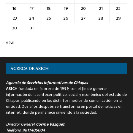
16
17
18
19
20
21
22
23
24
25
26
27
28
29
30
31
« Jul
ACERCA DE ASICH
Agencia de Servicios Informativos de Chiapas
ASICH
fundada en febrero de 1999, con el fin de generar
información del acontecer político, social y económico del estado de
Chiapas, publicando en los distintos medios de comunicación en la
entidad. Dos años después se transforma en portal de noticias en
internet, donde permanece sirviendo a la sociedad.
Director General:
Cosme Vázquez
Teléfono:
9611406004